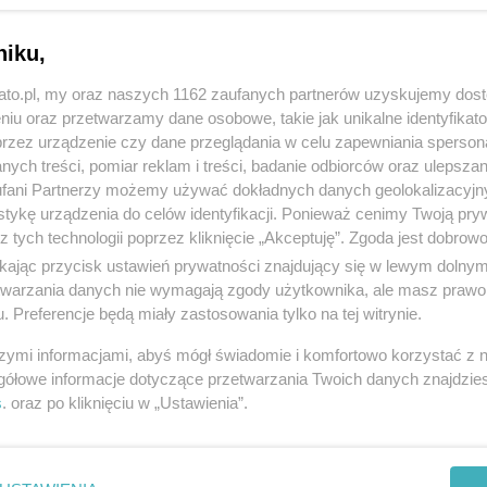
niku,
kato.pl, my oraz naszych 1162 zaufanych partnerów uzyskujemy dos
niu oraz przetwarzamy dane osobowe, takie jak unikalne identyfikat
przez urządzenie czy dane przeglądania w celu zapewniania sperson
ych treści, pomiar reklam i treści, badanie odbiorców oraz ulepszan
fani Partnerzy możemy używać dokładnych danych geolokalizacyjn
tykę urządzenia do celów identyfikacji. Ponieważ cenimy Twoją pry
z tych technologii poprzez kliknięcie „Akceptuję”. Zgoda jest dobro
ikając przycisk ustawień prywatności znajdujący się w lewym dolny
etwarzania danych nie wymagają zgody użytkownika, ale masz prawo 
. Preferencje będą miały zastosowania tylko na tej witrynie.
szymi informacjami, abyś mógł świadomie i komfortowo korzystać z
gółowe informacje dotyczące przetwarzania Twoich danych znajdzi
s
. oraz po kliknięciu w „Ustawienia”.