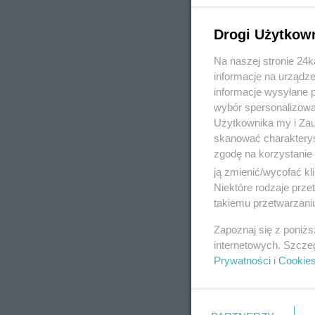
Drogi Użytkow
Na naszej stronie 24
REKLAMA
informacje na urządze
informacje wysyłane 
wybór spersonalizowan
Użytkownika my i Zau
skanować charakterys
zgodę na korzystanie 
ją zmienić/wycofać kl
Niektóre rodzaje prz
takiemu przetwarzaniu
Zapoznaj się z poniż
internetowych. Szcze
Prywatności
i
Cookie