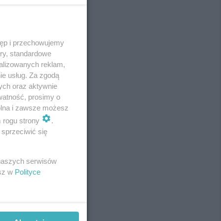
tęp i przechowujemy
REKLAMA
ory, standardowe
alizowanych reklam,
ie usług. Za zgodą
ych oraz aktywnie
watność, prosimy o
wolna i zawsze możesz
m rogu strony
.
sprzeciwić się
 naszych serwisów
esz w
Polityce