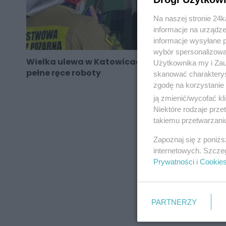
Na naszej stronie 24
informacje na urządze
informacje wysyłane 
wybór spersonalizowan
Wielka ulewa w Katowicach. Strażacy mają
Użytkownika my i Zau
pełne ręce roboty
skanować charakterys
zgodę na korzystanie 
ją zmienić/wycofać kl
Niektóre rodzaje prz
takiemu przetwarzaniu
REKLAMA
Zapoznaj się z poniż
internetowych. Szcze
Prywatności
i
Cookie
PARTNERZY
REKLAMA