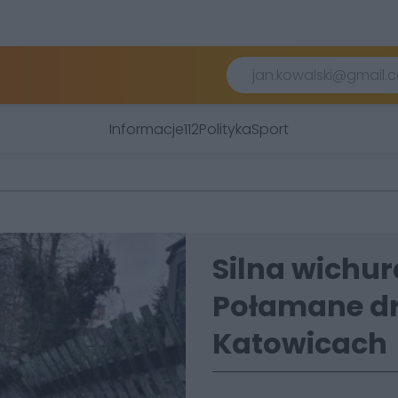
Informacje
112
Polityka
Sport
Silna wichur
Połamane dr
Katowicach