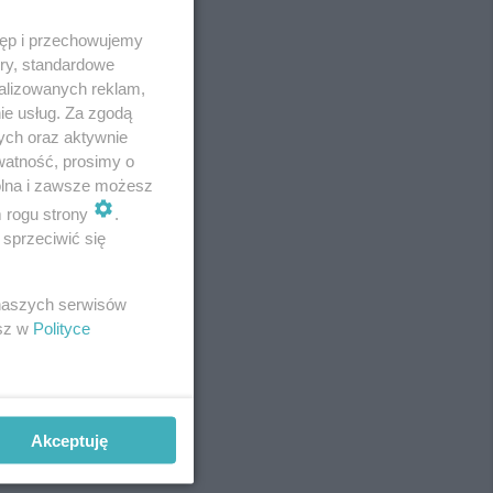
tęp i przechowujemy
ory, standardowe
alizowanych reklam,
ie usług. Za zgodą
ych oraz aktywnie
watność, prosimy o
wolna i zawsze możesz
m rogu strony
.
sprzeciwić się
REKLAMA
 naszych serwisów
esz w
Polityce
Akceptuję
REKLAMA