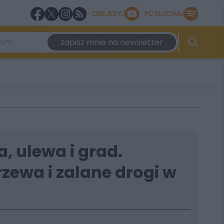
OBEJRZYJ
POSŁUCHAJ
zapisz mnie na newsletter
a, ulewa i grad.
zewa i zalane drogi w