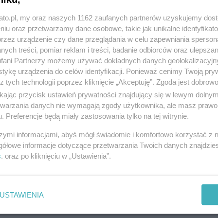
kato.pl, my oraz naszych 1162 zaufanych partnerów uzyskujemy dos
niu oraz przetwarzamy dane osobowe, takie jak unikalne identyfikat
przez urządzenie czy dane przeglądania w celu zapewniania sperson
ych treści, pomiar reklam i treści, badanie odbiorców oraz ulepszan
Trwa budowa nowego wiaduktu na DK86
fani Partnerzy możemy używać dokładnych danych geolokalizacyjn
tykę urządzenia do celów identyfikacji. Ponieważ cenimy Twoją pry
z tych technologii poprzez kliknięcie „Akceptuję”. Zgoda jest dobro
ikając przycisk ustawień prywatności znajdujący się w lewym dolny
etwarzania danych nie wymagają zgody użytkownika, ale masz prawo 
. Preferencje będą miały zastosowania tylko na tej witrynie.
szymi informacjami, abyś mógł świadomie i komfortowo korzystać z
gółowe informacje dotyczące przetwarzania Twoich danych znajdzi
s
. oraz po kliknięciu w „Ustawienia”.
USTAWIENIA