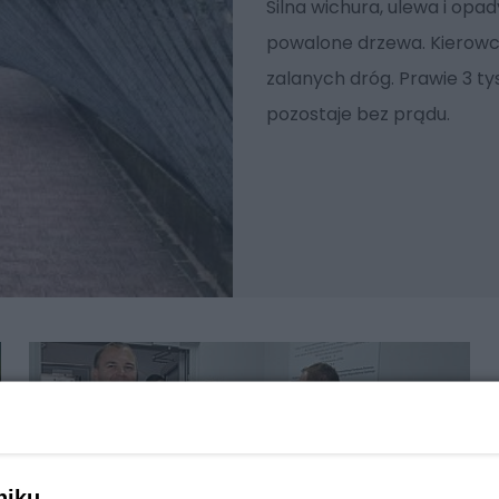
Silna wichura, ulewa i op
powalone drzewa. Kierowcy
zalanych dróg. Prawie 3 t
pozostaje bez prądu.
niku,