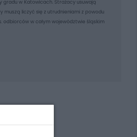
ady gradu w Katowicach. Strażacy usuwają
 muszą liczyć się z utrudnieniami z powodu
ys. odbiorców w całym województwie śląskim