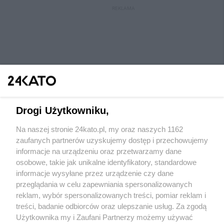
REKLAMA
Drogi Użytkowniku,
Na naszej stronie 24kato.pl, my oraz naszych 1162
Wydawca mediów
lokalnych
zaufanych partnerów uzyskujemy dostęp i przechowujemy
informacje na urządzeniu oraz przetwarzamy dane
osobowe, takie jak unikalne identyfikatory, standardowe
informacje wysyłane przez urządzenie czy dane
przeglądania w celu zapewniania spersonalizowanych
reklam, wybór spersonalizowanych treści, pomiar reklam i
Nie zapomnij
treści, badanie odbiorców oraz ulepszanie usług. Za zgodą
zapoznać się z:
polityką prywatności
regulamin korzystania z portali
Użytkownika my i Zaufani Partnerzy możemy używać
Twoje
miasto
Skontaktuj się
z nami