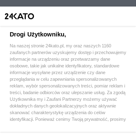
Drogi Użytkowniku,
Na naszej stronie 24kato.pl, my oraz naszych 1160
Wydawca mediów
lokalnych
zaufanych partnerów uzyskujemy dostęp i przechowujemy
informacje na urządzeniu oraz przetwarzamy dane
osobowe, takie jak unikalne identyfikatory, standardowe
informacje wysyłane przez urządzenie czy dane
przeglądania w celu zapewniania spersonalizowanych
reklam, wybór spersonalizowanych treści, pomiar reklam i
Nie zapomnij
treści, badanie odbiorców oraz ulepszanie usług. Za zgodą
zapoznać się z:
polityką prywatności
regulamin korzystania z portali
Użytkownika my i Zaufani Partnerzy możemy używać
Twoje
miasto
Skontaktuj się
z nami
dokładnych danych geolokalizacyjnych oraz aktywnie
Piekary Śląskie
Kontakt
skanować charakterystykę urządzenia do celów
Chorzów
Wydawca
identyfikacji. Ponieważ cenimy Twoją prywatność, prosimy
Tarnowskie Góry
Redakcja
Ruda Śląska
Newsletter
o zgodę na korzystanie z tych technologii poprzez
Świętochłowice
Reklama
kliknięcie „Akceptuję”. Zgoda jest dobrowolna i zawsze
Tychy