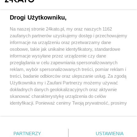
Drogi Użytkowniku,
Na naszej stronie 24kato.pl, my oraz naszych 1162
Wydawca mediów
lokalnych
zaufanych partnerów uzyskujemy dostęp i przechowujemy
informacje na urządzeniu oraz przetwarzamy dane
osobowe, takie jak unikalne identyfikatory, standardowe
informacje wysyłane przez urządzenie czy dane
przeglądania w celu zapewniania spersonalizowanych
reklam, wybór spersonalizowanych treści, pomiar reklam i
Nie zapomnij
treści, badanie odbiorców oraz ulepszanie usług. Za zgodą
zapoznać się z:
polityką prywatności
regulamin korzystania z portali
Użytkownika my i Zaufani Partnerzy możemy używać
Twoje
miasto
Skontaktuj się
z nami
dokładnych danych geolokalizacyjnych oraz aktywnie
Piekary Śląskie
Kontakt
skanować charakterystykę urządzenia do celów
Chorzów
Wydawca
identyfikacji. Ponieważ cenimy Twoją prywatność, prosimy
Tarnowskie Góry
Redakcja
Ruda Śląska
Newsletter
o zgodę na korzystanie z tych technologii poprzez
Świętochłowice
Reklama
kliknięcie „Akceptuję”. Zgoda jest dobrowolna i zawsze
Tychy
możesz ją zmienić/wycofać klikając przycisk ustawień
Bytom
Katowice
prywatności znajdujący się w lewym dolnym rogu strony
PARTNERZY
USTAWIENIA
Gliwice