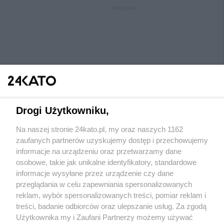
REKLAMA
Drogi Użytkowniku,
Na naszej stronie 24kato.pl, my oraz naszych 1162
Wydawca mediów
lokalnych
zaufanych partnerów uzyskujemy dostęp i przechowujemy
informacje na urządzeniu oraz przetwarzamy dane
osobowe, takie jak unikalne identyfikatory, standardowe
informacje wysyłane przez urządzenie czy dane
przeglądania w celu zapewniania spersonalizowanych
reklam, wybór spersonalizowanych treści, pomiar reklam i
Nie zapomnij
treści, badanie odbiorców oraz ulepszanie usług. Za zgodą
zapoznać się z:
polityką prywatności
regulamin korzystania z portali
Użytkownika my i Zaufani Partnerzy możemy używać
Twoje
miasto
Skontaktuj się
z nami