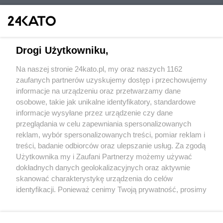
Drogi Użytkowniku,
Na naszej stronie 24kato.pl, my oraz naszych 1162
Wydawca mediów
lokalnych
zaufanych partnerów uzyskujemy dostęp i przechowujemy
informacje na urządzeniu oraz przetwarzamy dane
osobowe, takie jak unikalne identyfikatory, standardowe
informacje wysyłane przez urządzenie czy dane
przeglądania w celu zapewniania spersonalizowanych
reklam, wybór spersonalizowanych treści, pomiar reklam i
Nie zapomnij
treści, badanie odbiorców oraz ulepszanie usług. Za zgodą
zapoznać się z:
polityką prywatności
regulamin korzystania z portali
Użytkownika my i Zaufani Partnerzy możemy używać
Twoje
miasto
Skontaktuj się
z nami
dokładnych danych geolokalizacyjnych oraz aktywnie
Piekary Śląskie
Kontakt
skanować charakterystykę urządzenia do celów
Chorzów
Wydawca
identyfikacji. Ponieważ cenimy Twoją prywatność, prosimy
Tarnowskie Góry
Redakcja
Ruda Śląska
Newsletter
o zgodę na korzystanie z tych technologii poprzez
Świętochłowice
Reklama
kliknięcie „Akceptuję”. Zgoda jest dobrowolna i zawsze
Tychy
możesz ją zmienić/wycofać klikając przycisk ustawień