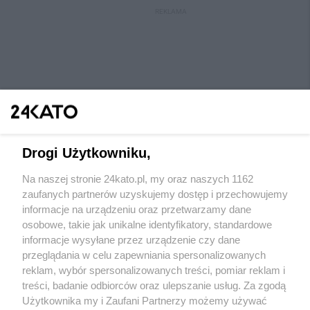
REKLAMA
Drogi Użytkowniku,
Na naszej stronie 24kato.pl, my oraz naszych 1162
Wydawca mediów
lokalnych
zaufanych partnerów uzyskujemy dostęp i przechowujemy
informacje na urządzeniu oraz przetwarzamy dane
osobowe, takie jak unikalne identyfikatory, standardowe
informacje wysyłane przez urządzenie czy dane
przeglądania w celu zapewniania spersonalizowanych
reklam, wybór spersonalizowanych treści, pomiar reklam i
Nie zapomnij
treści, badanie odbiorców oraz ulepszanie usług. Za zgodą
zapoznać się z:
polityką prywatności
regulamin korzystania z portali
Użytkownika my i Zaufani Partnerzy możemy używać
Twoje
miasto
Skontaktuj się
z nami