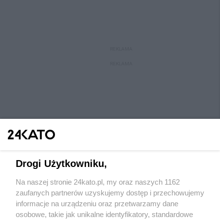
REKLAMA
REKLAMA
Drogi Użytkowniku,
Na naszej stronie 24kato.pl, my oraz naszych 1162
Wydawca mediów
lokalnych
zaufanych partnerów uzyskujemy dostęp i przechowujemy
informacje na urządzeniu oraz przetwarzamy dane
osobowe, takie jak unikalne identyfikatory, standardowe