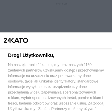
REKLAMA
Drogi Użytkowniku,
Na naszej stronie 24kato.pl, my oraz naszych 1160
Wydawca mediów
lokalnych
zaufanych partnerów uzyskujemy dostęp i przechowujemy
informacje na urządzeniu oraz przetwarzamy dane
osobowe, takie jak unikalne identyfikatory, standardowe
informacje wysyłane przez urządzenie czy dane
przeglądania w celu zapewniania spersonalizowanych
reklam, wybór spersonalizowanych treści, pomiar reklam i
Nie zapomnij
treści, badanie odbiorców oraz ulepszanie usług. Za zgodą
zapoznać się z:
polityką prywatności
regulamin korzystania z portali
Użytkownika my i Zaufani Partnerzy możemy używać
Twoje
miasto
Skontaktuj się
z nami