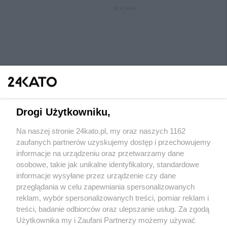
REKLAMA
Drogi Użytkowniku,
Na naszej stronie 24kato.pl, my oraz naszych 1162
Wydawca mediów
lokalnych
zaufanych partnerów uzyskujemy dostęp i przechowujemy
informacje na urządzeniu oraz przetwarzamy dane
osobowe, takie jak unikalne identyfikatory, standardowe
informacje wysyłane przez urządzenie czy dane
przeglądania w celu zapewniania spersonalizowanych
reklam, wybór spersonalizowanych treści, pomiar reklam i
Nie zapomnij
treści, badanie odbiorców oraz ulepszanie usług. Za zgodą
zapoznać się z:
polityką prywatności
regulamin korzystania z portali
Użytkownika my i Zaufani Partnerzy możemy używać
Twoje
miasto
Skontaktuj się
z nami