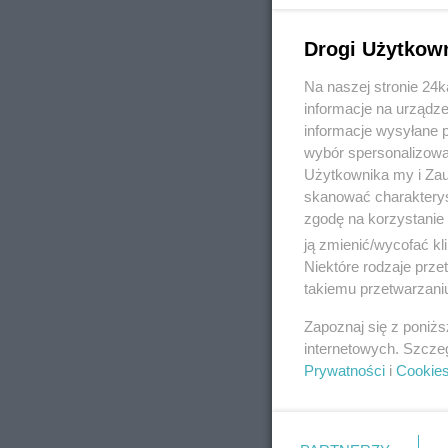
Drogi Użytkow
Na naszej stronie 24
REKLAMA
informacje na urządze
informacje wysyłane 
wybór spersonalizowan
Użytkownika my i Zau
skanować charakterys
zgodę na korzystanie 
ją zmienić/wycofać kl
Niektóre rodzaje prz
takiemu przetwarzaniu
Zapoznaj się z poniż
internetowych. Szcze
Prywatności
i
Cookie