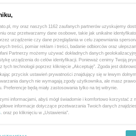
niku,
kato.pl, my oraz naszych 1162 zaufanych partnerów uzyskujemy dos
niu oraz przetwarzamy dane osobowe, takie jak unikalne identyfikat
przez urządzenie czy dane przeglądania w celu zapewniania sperson
ych treści, pomiar reklam i treści, badanie odbiorców oraz ulepszan
fani Partnerzy możemy używać dokładnych danych geolokalizacyjn
tykę urządzenia do celów identyfikacji. Ponieważ cenimy Twoją pry
z tych technologii poprzez kliknięcie „Akceptuję”. Zgoda jest dobro
ikając przycisk ustawień prywatności znajdujący się w lewym dolny
etwarzania danych nie wymagają zgody użytkownika, ale masz prawo 
. Preferencje będą miały zastosowania tylko na tej witrynie.
szymi informacjami, abyś mógł świadomie i komfortowo korzystać z
gółowe informacje dotyczące przetwarzania Twoich danych znajdzi
s
. oraz po kliknięciu w „Ustawienia”.