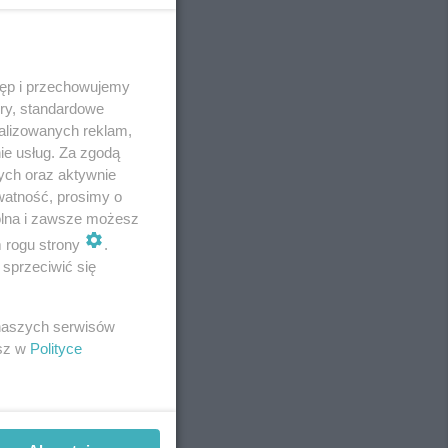
tęp i przechowujemy
REKLAMA
ory, standardowe
alizowanych reklam,
ie usług. Za zgodą
ych oraz aktywnie
watność, prosimy o
wolna i zawsze możesz
m rogu strony
.
sprzeciwić się
 naszych serwisów
esz w
Polityce