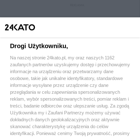
REKLAMA
Drogi Użytkowniku,
Na naszej stronie 24kato.pl, my oraz naszych 1162
zaufanych partnerów uzyskujemy dostęp i przechowujemy
informacje na urządzeniu oraz przetwarzamy dane
osobowe, takie jak unikalne identyfikatory, standardowe
Wydawca mediów
lokalnych
informacje wysyłane przez urządzenie czy dane
przeglądania w celu zapewniania spersonalizowanych
reklam, wybór spersonalizowanych treści, pomiar reklam i
treści, badanie odbiorców oraz ulepszanie usług. Za zgodą
Użytkownika my i Zaufani Partnerzy możemy używać
dokładnych danych geolokalizacyjnych oraz aktywnie
skanować charakterystykę urządzenia do celów
Nie zapomnij
zapoznać się z:
polityką prywatności
regulamin korzystania z portali
identyfikacji. Ponieważ cenimy Twoją prywatność, prosimy
Twoje
miasto
Skontaktuj się
z nami
o zgodę na korzystanie z tych technologii poprzez