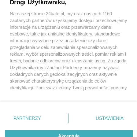
Drogi Użytkowniku,
Na naszej stronie 24kato.pl, my oraz naszych 1160
Wydawca mediów
lokalnych
zaufanych partnerów uzyskujemy dostęp i przechowujemy
informacje na urządzeniu oraz przetwarzamy dane
osobowe, takie jak unikalne identyfikatory, standardowe
informacje wysyłane przez urządzenie czy dane
przeglądania w celu zapewniania spersonalizowanych
4 / 0
reklam, wybór spersonalizowanych treści, pomiar reklam i
Nie zapomnij
treści, badanie odbiorców oraz ulepszanie usług. Za zgodą
zapoznać się z:
polityką prywatności
regulamin korzystania z portali
Użytkownika my i Zaufani Partnerzy możemy używać
Twoje
miasto
Skontakuj się
z nami
dokładnych danych geolokalizacyjnych oraz aktywnie
Piekary Śląskie
Kontakt
skanować charakterystykę urządzenia do celów
Chorzów
Wydawca
identyfikacji. Ponieważ cenimy Twoją prywatność, prosimy
Tarnowskie Góry
Redakcja
Ruda Śląska
Newsletter
o zgodę na korzystanie z tych technologii poprzez
Świętochłowice
Reklama
kliknięcie „Akceptuję”. Zgoda jest dobrowolna i zawsze
Tychy
możesz ją zmienić/wycofać klikając przycisk ustawień
Bytom
Katowice
prywatności znajdujący się w lewym dolnym rogu strony
REKLAMA
PARTNERZY
USTAWIENIA
Gliwice
. Niektóre rodzaje przetwarzania danych nie wymagają
Zabrze
Zagłębie
zgody użytkownika, ale masz prawo sprzeciwić się
takiemu przetwarzaniu. Preferencje będą miały
Akceptuję