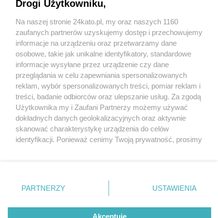
Drogi Użytkowniku,
Na naszej stronie 24kato.pl, my oraz naszych 1160
Wydawca mediów
lokalnych
zaufanych partnerów uzyskujemy dostęp i przechowujemy
informacje na urządzeniu oraz przetwarzamy dane
osobowe, takie jak unikalne identyfikatory, standardowe
informacje wysyłane przez urządzenie czy dane
przeglądania w celu zapewniania spersonalizowanych
2 / 0
reklam, wybór spersonalizowanych treści, pomiar reklam i
Nie zapomnij
treści, badanie odbiorców oraz ulepszanie usług. Za zgodą
zapoznać się z:
polityką prywatności
regulamin korzystania z portali
Użytkownika my i Zaufani Partnerzy możemy używać
Twoje
miasto
Skontakuj się
z nami
dokładnych danych geolokalizacyjnych oraz aktywnie
Piekary Śląskie
Kontakt
skanować charakterystykę urządzenia do celów
Chorzów
Wydawca
identyfikacji. Ponieważ cenimy Twoją prywatność, prosimy
Tarnowskie Góry
Redakcja
Ruda Śląska
Newsletter
o zgodę na korzystanie z tych technologii poprzez
Świętochłowice
Reklama
kliknięcie „Akceptuję”. Zgoda jest dobrowolna i zawsze
Tychy
możesz ją zmienić/wycofać klikając przycisk ustawień
Bytom
Katowice
prywatności znajdujący się w lewym dolnym rogu strony
REKLAMA
PARTNERZY
USTAWIENIA
Gliwice
. Niektóre rodzaje przetwarzania danych nie wymagają
Zabrze
Zagłębie
zgody użytkownika, ale masz prawo sprzeciwić się
takiemu przetwarzaniu. Preferencje będą miały
Akceptuję