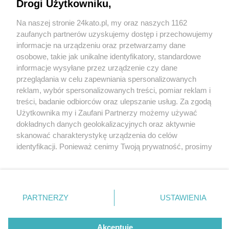
Drogi Użytkowniku,
Na naszej stronie 24kato.pl, my oraz naszych 1162
Wydawca mediów
lokalnych
zaufanych partnerów uzyskujemy dostęp i przechowujemy
informacje na urządzeniu oraz przetwarzamy dane
osobowe, takie jak unikalne identyfikatory, standardowe
informacje wysyłane przez urządzenie czy dane
przeglądania w celu zapewniania spersonalizowanych
3 / 0
reklam, wybór spersonalizowanych treści, pomiar reklam i
Nie zapomnij
treści, badanie odbiorców oraz ulepszanie usług. Za zgodą
zapoznać się z:
polityką prywatności
regulamin korzystania z portali
Użytkownika my i Zaufani Partnerzy możemy używać
Twoje
miasto
Skontakuj się
z nami
dokładnych danych geolokalizacyjnych oraz aktywnie
Piekary Śląskie
Kontakt
skanować charakterystykę urządzenia do celów
Chorzów
Wydawca
identyfikacji. Ponieważ cenimy Twoją prywatność, prosimy
Tarnowskie Góry
Redakcja
Ruda Śląska
Newsletter
o zgodę na korzystanie z tych technologii poprzez
Świętochłowice
Reklama
kliknięcie „Akceptuję”. Zgoda jest dobrowolna i zawsze
Tychy
możesz ją zmienić/wycofać klikając przycisk ustawień
Bytom
Katowice
prywatności znajdujący się w lewym dolnym rogu strony
REKLAMA
PARTNERZY
USTAWIENIA
Gliwice
. Niektóre rodzaje przetwarzania danych nie wymagają
Zabrze
Zagłębie
zgody użytkownika, ale masz prawo sprzeciwić się
takiemu przetwarzaniu. Preferencje będą miały
Akceptuję