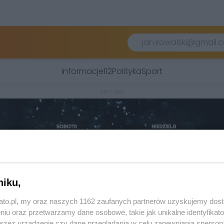
Informacje
112
Polityka
Sport
REKLAMA
niku,
kato.pl, my oraz naszych 1162 zaufanych partnerów uzyskujemy dos
niu oraz przetwarzamy dane osobowe, takie jak unikalne identyfikat
przez urządzenie czy dane przeglądania w celu zapewniania sperson