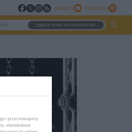
OBEJRZYJ
POSŁUCHAJ
zapisz mnie na newsletter
tęp i przechowujemy
ory, standardowe
alizowanych reklam,