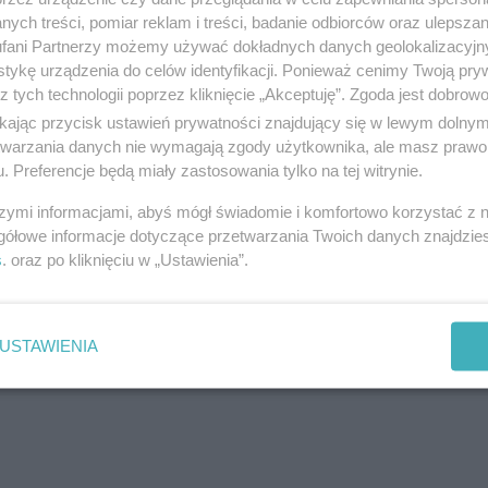
ych treści, pomiar reklam i treści, badanie odbiorców oraz ulepszan
fani Partnerzy możemy używać dokładnych danych geolokalizacyjn
tykę urządzenia do celów identyfikacji. Ponieważ cenimy Twoją pry
z tych technologii poprzez kliknięcie „Akceptuję”. Zgoda jest dobro
ikając przycisk ustawień prywatności znajdujący się w lewym dolny
Twoje
miasto
etwarzania danych nie wymagają zgody użytkownika, ale masz prawo 
Piekary Śląskie
. Preferencje będą miały zastosowania tylko na tej witrynie.
Chorzów
i
regulamin korzystania z portali
Tarnowskie Góry
szymi informacjami, abyś mógł świadomie i komfortowo korzystać z
Ruda Śląska
Świętochłowice
gółowe informacje dotyczące przetwarzania Twoich danych znajdzi
Tychy
s
. oraz po kliknięciu w „Ustawienia”.
Bytom
Katowice
Gliwice
Zabrze
Zagłębie
USTAWIENIA