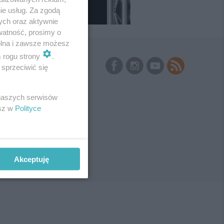
ie usług. Za zgodą
ych oraz aktywnie
watność, prosimy o
wolna i zawsze możesz
m rogu strony
.
Skontaktuj się
z nami
sprzeciwić się
Kontakt
Wydawca
Redakcja
 naszych serwisów
Newsletter
Reklama
esz w
Polityce
Akceptuję