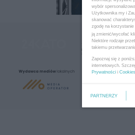
wybór spersonalizowan
Użytkownika my i Zau
skanować charakterys
zgodę na korzystanie 
ją zmienić/wycofać kl
Niektóre rodzaje prz
takiemu przetwarzaniu
Nie zapomnij
zapoznać się z:
polityką prywatnośc
Zapoznaj się z poniż
internetowych. Szcze
Wydawca mediów
lokalnych
Prywatności
i
Cookie
PARTNERZY