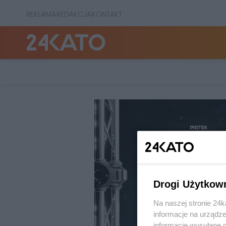
REKLAMA
REDAKCJA
KONTAKT
Drogi Użytkow
Na naszej stronie 24
informacje na urządze
informacje wysyłane 