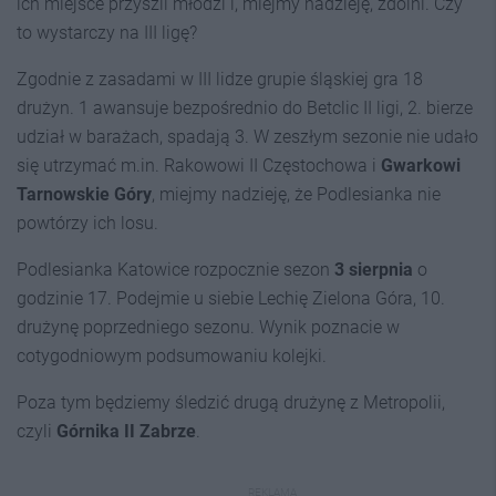
ich miejsce przyszli młodzi i, miejmy nadzieję, zdolni. Czy
to wystarczy na III ligę?
Zgodnie z zasadami w III lidze grupie śląskiej gra 18
drużyn. 1 awansuje bezpośrednio do Betclic II ligi, 2. bierze
udział w barażach, spadają 3. W zeszłym sezonie nie udało
się utrzymać m.in. Rakowowi II Częstochowa i
Gwarkowi
Tarnowskie Góry
, miejmy nadzieję, że Podlesianka nie
powtórzy ich losu.
Podlesianka Katowice rozpocznie sezon
3 sierpnia
o
godzinie 17. Podejmie u siebie Lechię Zielona Góra, 10.
drużynę poprzedniego sezonu. Wynik poznacie w
cotygodniowym podsumowaniu kolejki.
Poza tym będziemy śledzić drugą drużynę z Metropolii,
czyli
Górnika II Zabrze
.
REKLAMA