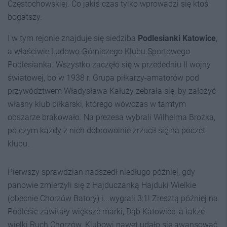
Częstochowskiej. Co jakiś czas tylko wprowadzi się ktoś
bogatszy.
I w tym rejonie znajduje się siedziba
Podlesianki Katowice
,
a właściwie Ludowo-Górniczego Klubu Sportowego
Podlesianka. Wszystko zaczęło się w przededniu II wojny
światowej, bo w 1938 r. Grupa piłkarzy-amatorów pod
przywództwem Władysława Kałuży zebrała się, by założyć
własny klub piłkarski, którego wówczas w tamtym
obszarze brakowało. Na prezesa wybrali Wilhelma Brożka,
po czym każdy z nich dobrowolnie zrzucił się na poczet
klubu.
Pierwszy sprawdzian nadszedł niedługo później, gdy
panowie zmierzyli się z Hajduczanką Hajduki Wielkie
(obecnie Chorzów Batory) i...wygrali 3:1! Zresztą później na
Podlesie zawitały większe marki, Dąb Katowice, a także
wielki Ruch Chorzów. Klubowi nawet udało się awansować