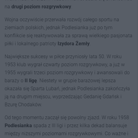
na
drugi poziom rozgrywkowy
.
Wojna oczywiście przerwała rozwój całego sportu na
ziemiach polskich, jednak Podlesianka już po tym
konflikcie się reaktywowała za sprawą wielkiego pasjonata
piłki i lokalnego patrioty
Izydora Żemły
.
Największe sukcesy w piłce przyniosły lata 50. W roku
1953 klub wygrał czwarty poziom rozgrywkowy, a już w
1955 wygrali trzeci poziom rozgrywkowy i awansowali do
baraży o
II ligę
. Niestety w grupie barażowej lepsza
okazała się Sparta Lubań, jednak Podlesianka zakończyła
ją na drugim miejscu, wyprzedzając Gedanię Gdańsk i
Bzurę Chodaków.
Od tego momentu zaczął się powolny zjazd. W roku 1958
Podlesianka
spada z III ligi i przez kilka dekad balansuje
między niższymi poziomami rozgrywkowymi. Co ważne i