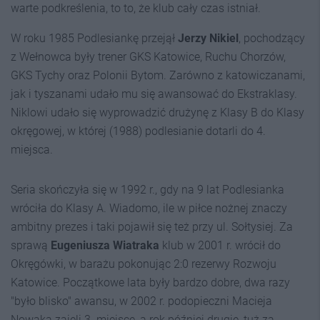
warte podkreślenia, to to, że klub cały czas istniał.
W roku 1985 Podlesiankę przejął
Jerzy Nikiel
, pochodzący
z Wełnowca były trener GKS Katowice, Ruchu Chorzów,
GKS Tychy oraz Polonii Bytom. Zarówno z katowiczanami,
jak i tyszanami udało mu się awansować do Ekstraklasy.
Niklowi udało się wyprowadzić drużynę z Klasy B do Klasy
okręgowej, w której (1988) podlesianie dotarli do 4.
miejsca.
Seria skończyła się w 1992 r., gdy na 9 lat Podlesianka
wróciła do Klasy A. Wiadomo, ile w piłce nożnej znaczy
ambitny prezes i taki pojawił się też przy ul. Sołtysiej. Za
sprawą
Eugeniusza Wiatraka
klub w 2001 r. wrócił do
Okręgówki, w barażu pokonując 2:0 rezerwy Rozwoju
Katowice. Początkowe lata były bardzo dobre, dwa razy
"było blisko" awansu, w 2002 r. podopieczni Macieja
Nowaka zajęli 3. miejsce, a rok później drugie, tuż za