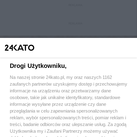
REKLAMA
REKLAMA
Drogi Użytkowniku,
Na naszej stronie 24kato.pl, my oraz naszych 1162
Wydawca mediów
lokalnych
zaufanych partnerów uzyskujemy dostęp i przechowujemy
informacje na urządzeniu oraz przetwarzamy dane
osobowe, takie jak unikalne identyfikatory, standardowe
informacje wysyłane przez urządzenie czy dane
przeglądania w celu zapewniania spersonalizowanych
reklam, wybór spersonalizowanych treści, pomiar reklam i
Nie zapomnij
treści, badanie odbiorców oraz ulepszanie usług. Za zgodą
zapoznać się z:
polityką prywatności
regulamin korzystania z portali
Użytkownika my i Zaufani Partnerzy możemy używać
Twoje
miasto
Skontakuj się
z nami