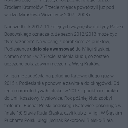
Źródłem Kromołów. Trzecie miejsca powtórzyli już pod
wodzą Mirosława Woźnicy w 2007 i 2008 r.
Nadszedł rok 2012. 11 kolejnych zwycięstw drużyny Rafała
Bosowskiego oznaczało, że sezon 2012/2013 może być
"tym sezonem". Na wiosnę, z dorobkiem 74 punktów,
Podlesiance
udało się awansować
do IV ligi śląskiej.
Nomen omen - w 75-lecie istnienia klubu, co zostało
uczczone pokazowym meczem z Wisłą Kraków.
IV liga nie zagościła na południu Katowic długo i już w
2015 r. Podlesianka ponownie zawitała do okręgówki. Od
tego momentu bywało blisko, w 2017 r. punktu im brakło
do Unii Kosztowy Mysłowice. Rok później klub zdobył
trofeum - Puchar Polski podokręgu Katowice, pokonując w
finale 1:0 Slavię Ruda Śląska, czyli klub z IV ligi. W Śląskim
Pucharze Polski ulegli jednak Rekordowi Bielsko-Biała.