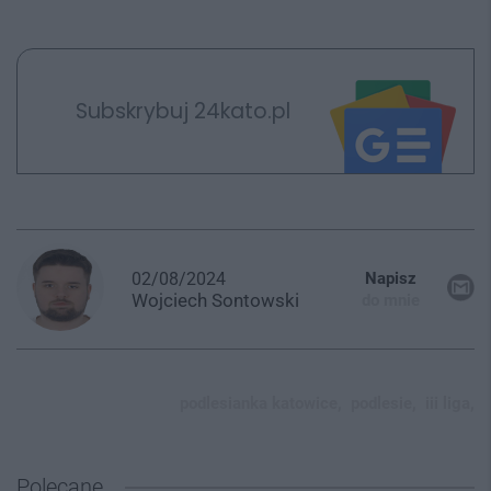
Subskrybuj 24kato.pl
02/08/2024
Napisz
Wojciech
Sontowski
do mnie
podlesianka katowice,
podlesie,
iii liga,
Polecane