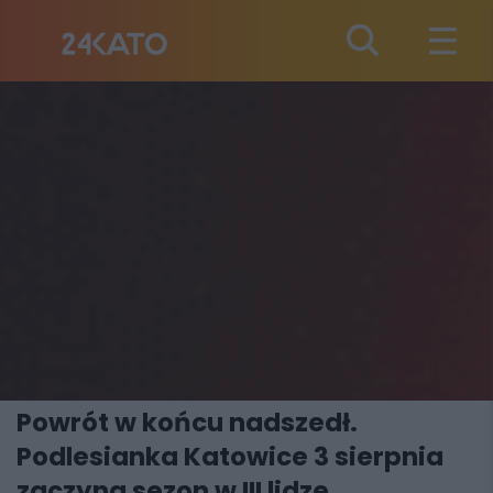
Powrót w końcu nadszedł.
Podlesianka Katowice 3 sierpnia
zaczyna sezon w III lidze