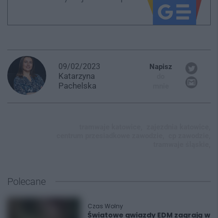
09/02/2023
Napisz
Katarzyna
do
Pachelska
mnie
tramwaje katowice,
zajezdnia katowice,
centrum przesiadkowe zawodzie,
cp zawodzie,
tramwaje śląskie,
Polecane
Czas Wolny
Światowe gwiazdy EDM zagrają w