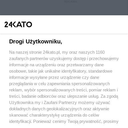
REKLAMA
Drogi Użytkowniku,
Na naszej stronie 24kato.pl, my oraz naszych 1160
Wydawca mediów
lokalnych
zaufanych partnerów uzyskujemy dostęp i przechowujemy
informacje na urządzeniu oraz przetwarzamy dane
osobowe, takie jak unikalne identyfikatory, standardowe
informacje wysyłane przez urządzenie czy dane
przeglądania w celu zapewniania spersonalizowanych
reklam, wybór spersonalizowanych treści, pomiar reklam i
Nie zapomnij
treści, badanie odbiorców oraz ulepszanie usług. Za zgodą
zapoznać się z:
polityką prywatności
regulamin korzystania z portali
Użytkownika my i Zaufani Partnerzy możemy używać
Twoje
miasto
Skontakuj się
z nami
dokładnych danych geolokalizacyjnych oraz aktywnie
Piekary Śląskie
Kontakt
skanować charakterystykę urządzenia do celów
Chorzów
Wydawca
identyfikacji. Ponieważ cenimy Twoją prywatność, prosimy
Tarnowskie Góry
Redakcja
Ruda Śląska
Newsletter
o zgodę na korzystanie z tych technologii poprzez