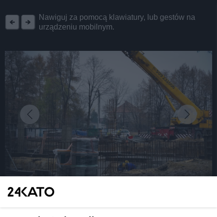
REKLAMA
Nawiguj za pomocą klawiatury, lub gestów na
urządzeniu mobilnym.
fot: KAW
Trwa rozbudowa szkoły podstawowej w Podlesiu.