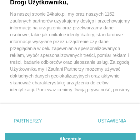
Powstaje nowy budynek z 10 salami lekcyjnymi.
Drogi Użytkowniku,
Będzie też nowe boisko
Na naszej stronie 24kato.pl, my oraz naszych 1162
Wydawca mediów
lokalnych
zaufanych partnerów uzyskujemy dostęp i przechowujemy
4 / 4
informacje na urządzeniu oraz przetwarzamy dane
Rozbudowa szkoły w
osobowe, takie jak unikalne identyfikatory, standardowe
informacje wysyłane przez urządzenie czy dane
Katowicach Podlesiu
przeglądania w celu zapewniania spersonalizowanych
reklam, wybór spersonalizowanych treści, pomiar reklam i
Nie zapomnij
treści, badanie odbiorców oraz ulepszanie usług. Za zgodą
zapoznać się z:
polityką prywatności
regulamin korzystania z portali
Dobiega końca wylewanie fundamentów pod nowy
Użytkownika my i Zaufani Partnerzy możemy używać
Twoje
miasto
Skontakuj się
z nami
dokładnych danych geolokalizacyjnych oraz aktywnie
obiekt
Piekary Śląskie
Kontakt
skanować charakterystykę urządzenia do celów
Chorzów
Wydawca
identyfikacji. Ponieważ cenimy Twoją prywatność, prosimy
Tarnowskie Góry
Redakcja
Wróć do artykułu:
Ruda Śląska
Newsletter
o zgodę na korzystanie z tych technologii poprzez
Trwa rozbudowa szkoły podstawowej w Podlesiu.
Świętochłowice
Reklama
kliknięcie „Akceptuję”. Zgoda jest dobrowolna i zawsze
Powstaje nowy budynek z 10 salami lekcyjnymi.
Tychy
możesz ją zmienić/wycofać klikając przycisk ustawień
Bytom
Będzie też nowe boisko
Katowice
prywatności znajdujący się w lewym dolnym rogu strony
PARTNERZY
USTAWIENIA
Gliwice
. Niektóre rodzaje przetwarzania danych nie wymagają
Zabrze
Zagłębie
REKLAMA
zgody użytkownika, ale masz prawo sprzeciwić się
takiemu przetwarzaniu. Preferencje będą miały
Akceptuję