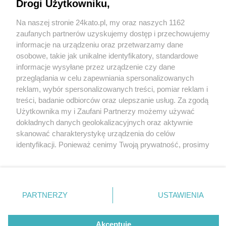
Drogi Użytkowniku,
Na naszej stronie 24kato.pl, my oraz naszych 1162
Wydawca mediów
lokalnych
zaufanych partnerów uzyskujemy dostęp i przechowujemy
informacje na urządzeniu oraz przetwarzamy dane
osobowe, takie jak unikalne identyfikatory, standardowe
informacje wysyłane przez urządzenie czy dane
przeglądania w celu zapewniania spersonalizowanych
3 / 0
reklam, wybór spersonalizowanych treści, pomiar reklam i
Nie zapomnij
treści, badanie odbiorców oraz ulepszanie usług. Za zgodą
zapoznać się z:
polityką prywatności
regulamin korzystania z portali
Użytkownika my i Zaufani Partnerzy możemy używać
Twoje
miasto
Skontakuj się
z nami
dokładnych danych geolokalizacyjnych oraz aktywnie
Piekary Śląskie
Kontakt
skanować charakterystykę urządzenia do celów
Chorzów
Wydawca
identyfikacji. Ponieważ cenimy Twoją prywatność, prosimy
Tarnowskie Góry
Redakcja
Ruda Śląska
Newsletter
o zgodę na korzystanie z tych technologii poprzez
Świętochłowice
Reklama
kliknięcie „Akceptuję”. Zgoda jest dobrowolna i zawsze
Tychy
możesz ją zmienić/wycofać klikając przycisk ustawień
Bytom
Katowice
prywatności znajdujący się w lewym dolnym rogu strony
REKLAMA
PARTNERZY
USTAWIENIA
Gliwice
. Niektóre rodzaje przetwarzania danych nie wymagają
Zabrze
Zagłębie
zgody użytkownika, ale masz prawo sprzeciwić się
takiemu przetwarzaniu. Preferencje będą miały
Akceptuję