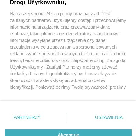
Katowicach. Czy ktoś go rozpoznaje?
Drogi Użytkowniku,
Na naszej stronie 24kato.pl, my oraz naszych 1160
Wydawca mediów
lokalnych
zaufanych partnerów uzyskujemy dostęp i przechowujemy
informacje na urządzeniu oraz przetwarzamy dane
osobowe, takie jak unikalne identyfikatory, standardowe
informacje wysyłane przez urządzenie czy dane
1 / 2
przeglądania w celu zapewniania spersonalizowanych
reklam, wybór spersonalizowanych treści, pomiar reklam i
Podejrzany kradziez
Nie zapomnij
treści, badanie odbiorców oraz ulepszanie usług. Za zgodą
zapoznać się z:
polityką prywatności
regulamin korzystania z portali
Użytkownika my i Zaufani Partnerzy możemy używać
katowice 1
Twoje
miasto
Skontakuj się
z nami
dokładnych danych geolokalizacyjnych oraz aktywnie
Piekary Śląskie
Kontakt
skanować charakterystykę urządzenia do celów
Chorzów
Wydawca
identyfikacji. Ponieważ cenimy Twoją prywatność, prosimy
Tarnowskie Góry
Redakcja
Ruda Śląska
Newsletter
o zgodę na korzystanie z tych technologii poprzez
Świętochłowice
Reklama
kliknięcie „Akceptuję”. Zgoda jest dobrowolna i zawsze
Tychy
możesz ją zmienić/wycofać klikając przycisk ustawień
Bytom
Katowice
prywatności znajdujący się w lewym dolnym rogu strony
REKLAMA
PARTNERZY
USTAWIENIA
Gliwice
. Niektóre rodzaje przetwarzania danych nie wymagają
Zabrze
Zagłębie
zgody użytkownika, ale masz prawo sprzeciwić się
takiemu przetwarzaniu. Preferencje będą miały
Akceptuję