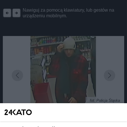
REKLAMA
Nawiguj za pomocą klawiatury, lub gestów na
urządzeniu mobilnym.
fot: Policja Śląska
Ukradł trzy flakony perfum w drogerii w