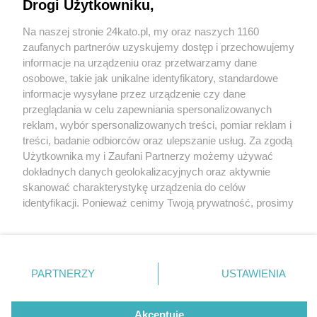
Drogi Użytkowniku,
Na naszej stronie 24kato.pl, my oraz naszych 1160
Wydawca mediów
lokalnych
zaufanych partnerów uzyskujemy dostęp i przechowujemy
informacje na urządzeniu oraz przetwarzamy dane
osobowe, takie jak unikalne identyfikatory, standardowe
informacje wysyłane przez urządzenie czy dane
przeglądania w celu zapewniania spersonalizowanych
5 / 0
reklam, wybór spersonalizowanych treści, pomiar reklam i
Nie zapomnij
treści, badanie odbiorców oraz ulepszanie usług. Za zgodą
zapoznać się z:
polityką prywatności
regulamin korzystania z portali
Użytkownika my i Zaufani Partnerzy możemy używać
Twoje
miasto
Skontakuj się
z nami
dokładnych danych geolokalizacyjnych oraz aktywnie
Piekary Śląskie
Kontakt
skanować charakterystykę urządzenia do celów
Chorzów
Wydawca
identyfikacji. Ponieważ cenimy Twoją prywatność, prosimy
Tarnowskie Góry
Redakcja
Ruda Śląska
Newsletter
o zgodę na korzystanie z tych technologii poprzez
Świętochłowice
Reklama
kliknięcie „Akceptuję”. Zgoda jest dobrowolna i zawsze
Tychy
możesz ją zmienić/wycofać klikając przycisk ustawień
Bytom
Katowice
prywatności znajdujący się w lewym dolnym rogu strony
REKLAMA
PARTNERZY
USTAWIENIA
Gliwice
. Niektóre rodzaje przetwarzania danych nie wymagają
Zabrze
Zagłębie
zgody użytkownika, ale masz prawo sprzeciwić się
takiemu przetwarzaniu. Preferencje będą miały
Akceptuję