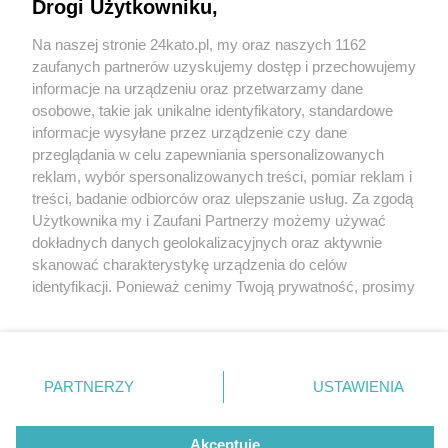
Drogi Użytkowniku,
Na naszej stronie 24kato.pl, my oraz naszych 1162
Wydawca mediów
lokalnych
zaufanych partnerów uzyskujemy dostęp i przechowujemy
informacje na urządzeniu oraz przetwarzamy dane
osobowe, takie jak unikalne identyfikatory, standardowe
informacje wysyłane przez urządzenie czy dane
przeglądania w celu zapewniania spersonalizowanych
7 / 0
reklam, wybór spersonalizowanych treści, pomiar reklam i
Nie zapomnij
treści, badanie odbiorców oraz ulepszanie usług. Za zgodą
zapoznać się z:
polityką prywatności
regulamin korzystania z portali
Użytkownika my i Zaufani Partnerzy możemy używać
Twoje
miasto
Skontakuj się
z nami
dokładnych danych geolokalizacyjnych oraz aktywnie
Piekary Śląskie
Kontakt
skanować charakterystykę urządzenia do celów
Chorzów
Wydawca
identyfikacji. Ponieważ cenimy Twoją prywatność, prosimy
Tarnowskie Góry
Redakcja
Ruda Śląska
Newsletter
o zgodę na korzystanie z tych technologii poprzez
Świętochłowice
Reklama
kliknięcie „Akceptuję”. Zgoda jest dobrowolna i zawsze
Tychy
możesz ją zmienić/wycofać klikając przycisk ustawień
Bytom
Katowice
prywatności znajdujący się w lewym dolnym rogu strony
REKLAMA
PARTNERZY
USTAWIENIA
Gliwice
. Niektóre rodzaje przetwarzania danych nie wymagają
Zabrze
Zagłębie
zgody użytkownika, ale masz prawo sprzeciwić się
takiemu przetwarzaniu. Preferencje będą miały
Akceptuję