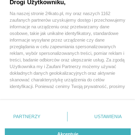
Drogi Użytkowniku,
Na naszej stronie 24kato.pl, my oraz naszych 1162
Wydawca mediów
lokalnych
zaufanych partnerów uzyskujemy dostęp i przechowujemy
informacje na urządzeniu oraz przetwarzamy dane
osobowe, takie jak unikalne identyfikatory, standardowe
informacje wysyłane przez urządzenie czy dane
przeglądania w celu zapewniania spersonalizowanych
3 / 0
reklam, wybór spersonalizowanych treści, pomiar reklam i
Nie zapomnij
treści, badanie odbiorców oraz ulepszanie usług. Za zgodą
zapoznać się z:
polityką prywatności
regulamin korzystania z portali
Użytkownika my i Zaufani Partnerzy możemy używać
Twoje
miasto
Skontakuj się
z nami
dokładnych danych geolokalizacyjnych oraz aktywnie
Piekary Śląskie
Kontakt
skanować charakterystykę urządzenia do celów
Chorzów
Wydawca
identyfikacji. Ponieważ cenimy Twoją prywatność, prosimy
Tarnowskie Góry
Redakcja
Ruda Śląska
Newsletter
o zgodę na korzystanie z tych technologii poprzez
Świętochłowice
Reklama
kliknięcie „Akceptuję”. Zgoda jest dobrowolna i zawsze
Tychy
możesz ją zmienić/wycofać klikając przycisk ustawień
Bytom
Katowice
prywatności znajdujący się w lewym dolnym rogu strony
REKLAMA
PARTNERZY
USTAWIENIA
Gliwice
. Niektóre rodzaje przetwarzania danych nie wymagają
Zabrze
Zagłębie
zgody użytkownika, ale masz prawo sprzeciwić się
takiemu przetwarzaniu. Preferencje będą miały
Akceptuję