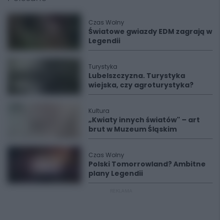
Czas Wolny
Światowe gwiazdy EDM zagrają w
Legendii
Turystyka
Lubelszczyzna. Turystyka
wiejska, czy agroturystyka?
Kultura
„Kwiaty innych światów" – art
brut w Muzeum Śląskim
Czas Wolny
Polski Tomorrowland? Ambitne
plany Legendii
REKLAMA