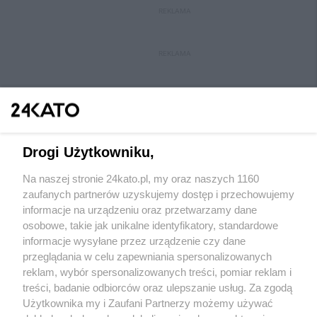
REKLAMA
REKLAMA
Drogi Użytkowniku,
Na naszej stronie 24kato.pl, my oraz naszych 1160
Wydawca mediów
lokalnych
zaufanych partnerów uzyskujemy dostęp i przechowujemy
informacje na urządzeniu oraz przetwarzamy dane
osobowe, takie jak unikalne identyfikatory, standardowe
informacje wysyłane przez urządzenie czy dane
przeglądania w celu zapewniania spersonalizowanych
reklam, wybór spersonalizowanych treści, pomiar reklam i
Nie zapomnij
treści, badanie odbiorców oraz ulepszanie usług. Za zgodą
zapoznać się z:
polityką prywatności
regulamin korzystania z portali
Użytkownika my i Zaufani Partnerzy możemy używać
Twoje
miasto
Skontakuj się
z nami