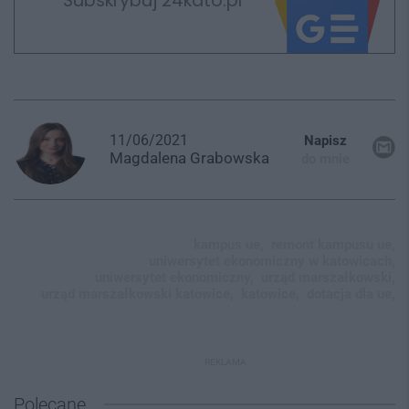
Subskrybuj 24kato.pl
11/06/2021
Napisz
Magdalena
Grabowska
do mnie
kampus ue,
remont kampusu ue,
uniwersytet ekonomiczny w katowicach,
uniwersytet ekonomiczny,
urząd marszałkowski,
urząd marszałkowski katowice,
katowice,
dotacja dla ue,
REKLAMA
Polecane