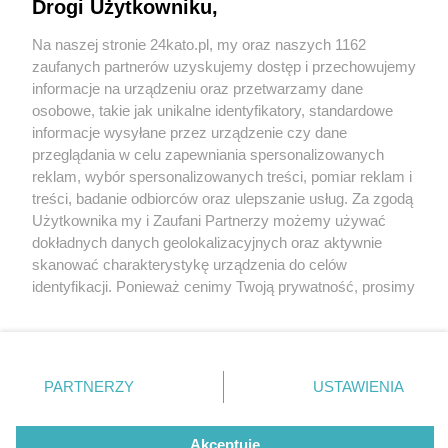
160-lecia. Prof. Tadeusz Sławek Honorowym
Drogi Użytkowniku,
Obywatelem Katowic
Na naszej stronie 24kato.pl, my oraz naszych 1162
Wydawca mediów
lokalnych
zaufanych partnerów uzyskujemy dostęp i przechowujemy
informacje na urządzeniu oraz przetwarzamy dane
osobowe, takie jak unikalne identyfikatory, standardowe
informacje wysyłane przez urządzenie czy dane
przeglądania w celu zapewniania spersonalizowanych
1 / 16
reklam, wybór spersonalizowanych treści, pomiar reklam i
Tadeusz Sławek honorowym
Nie zapomnij
treści, badanie odbiorców oraz ulepszanie usług. Za zgodą
zapoznać się z:
polityką prywatności
regulamin korzystania z portali
Użytkownika my i Zaufani Partnerzy możemy używać
Twoje
miasto
Skontakuj się
z nami
obywatelem Katowic
dokładnych danych geolokalizacyjnych oraz aktywnie
Piekary Śląskie
Kontakt
skanować charakterystykę urządzenia do celów
Chorzów
Wydawca
identyfikacji. Ponieważ cenimy Twoją prywatność, prosimy
Tarnowskie Góry
Redakcja
Ruda Śląska
Newsletter
o zgodę na korzystanie z tych technologii poprzez
Świętochłowice
Reklama
kliknięcie „Akceptuję”. Zgoda jest dobrowolna i zawsze
Tychy
możesz ją zmienić/wycofać klikając przycisk ustawień
Bytom
Katowice
prywatności znajdujący się w lewym dolnym rogu strony
REKLAMA
PARTNERZY
USTAWIENIA
Gliwice
. Niektóre rodzaje przetwarzania danych nie wymagają
Zabrze
Zagłębie
zgody użytkownika, ale masz prawo sprzeciwić się
takiemu przetwarzaniu. Preferencje będą miały
Akceptuję