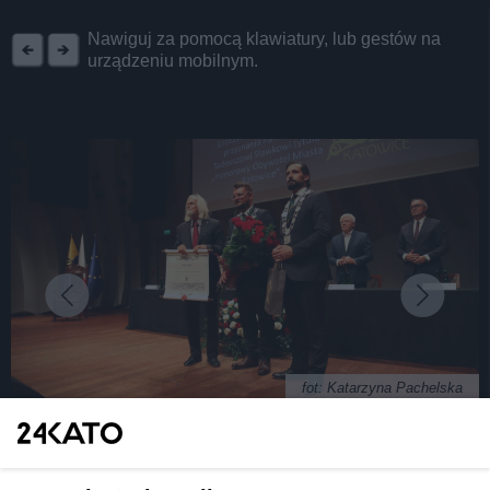
REKLAMA
Nawiguj za pomocą klawiatury, lub gestów na
urządzeniu mobilnym.
fot: Katarzyna Pachelska
Uroczysta sesja Rady Miasta Katowice z okazji