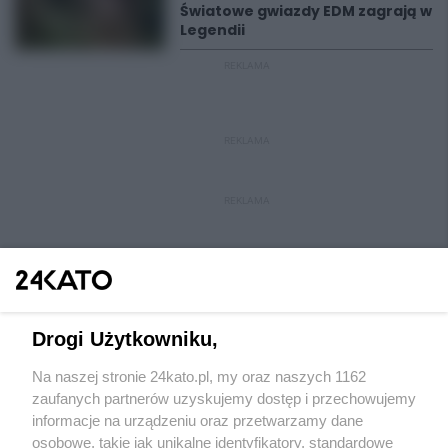
Światowe gwiazdy EDM zagrają w
Legendii
REKLAMA
REKLAMA
REKLAMA
Drogi Użytkowniku,
Na naszej stronie 24kato.pl, my oraz naszych 1162
Wydawca mediów
lokalnych
zaufanych partnerów uzyskujemy dostęp i przechowujemy
informacje na urządzeniu oraz przetwarzamy dane
osobowe, takie jak unikalne identyfikatory, standardowe