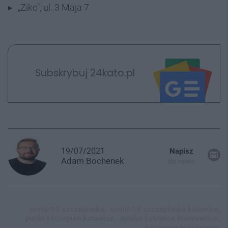
„Ziko”, ul. 3 Maja 7
Subskrybuj 24kato.pl
19/07/2021
Napisz
Adam
Bochenek
do mnie
covid-19 szczepionka,
covid-19 szczepionka katowice,
punkt szczepień katowice,
apteka katowice koronawirus,
szczepienie w aptece,