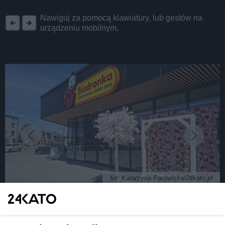
REKLAMA
Nawiguj za pomocą klawiatury, lub gestów na
urządzeniu mobilnym.
fot: Katarzyna Pachelska/24kato.pl
W Katowicach powstała nowa Biedronka, a wokół