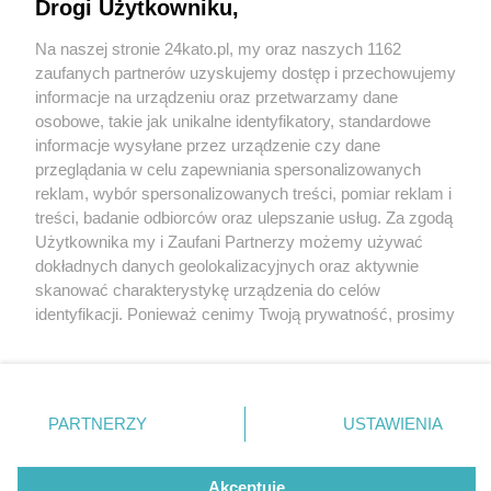
niej - mini centrum handlowe, usługowe i
Drogi Użytkowniku,
gastronomiczne
Na naszej stronie 24kato.pl, my oraz naszych 1162
Wydawca mediów
lokalnych
zaufanych partnerów uzyskujemy dostęp i przechowujemy
informacje na urządzeniu oraz przetwarzamy dane
osobowe, takie jak unikalne identyfikatory, standardowe
informacje wysyłane przez urządzenie czy dane
przeglądania w celu zapewniania spersonalizowanych
1 / 28
reklam, wybór spersonalizowanych treści, pomiar reklam i
Apartamenty Jankego,
Nie zapomnij
treści, badanie odbiorców oraz ulepszanie usług. Za zgodą
zapoznać się z:
polityką prywatności
regulamin korzystania z portali
Użytkownika my i Zaufani Partnerzy możemy używać
Twoje
miasto
Skontakuj się
z nami
Katowice, Biedronka
dokładnych danych geolokalizacyjnych oraz aktywnie
Piekary Śląskie
Kontakt
skanować charakterystykę urządzenia do celów
Chorzów
Wydawca
identyfikacji. Ponieważ cenimy Twoją prywatność, prosimy
Tarnowskie Góry
Redakcja
Ruda Śląska
Newsletter
o zgodę na korzystanie z tych technologii poprzez
Świętochłowice
Reklama
kliknięcie „Akceptuję”. Zgoda jest dobrowolna i zawsze
Tychy
możesz ją zmienić/wycofać klikając przycisk ustawień
Bytom
Katowice
prywatności znajdujący się w lewym dolnym rogu strony
REKLAMA
PARTNERZY
USTAWIENIA
Gliwice
. Niektóre rodzaje przetwarzania danych nie wymagają
Zabrze
Zagłębie
zgody użytkownika, ale masz prawo sprzeciwić się
takiemu przetwarzaniu. Preferencje będą miały
Akceptuję