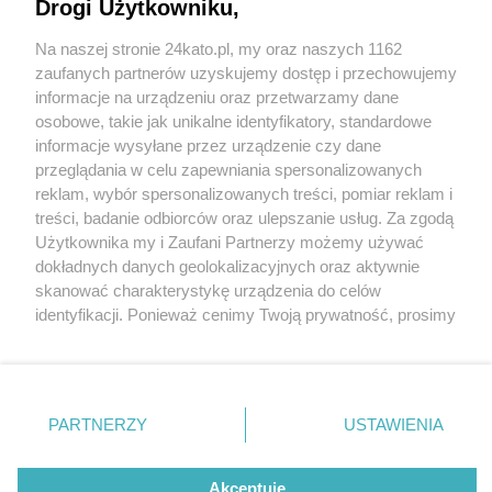
Drogi Użytkowniku,
W Katowicach powstała nowa Biedronka, a wokół
niej - mini centrum handlowe, usługowe i
Na naszej stronie 24kato.pl, my oraz naszych 1162
gastronomiczne
Wydawca mediów
lokalnych
zaufanych partnerów uzyskujemy dostęp i przechowujemy
informacje na urządzeniu oraz przetwarzamy dane
osobowe, takie jak unikalne identyfikatory, standardowe
informacje wysyłane przez urządzenie czy dane
przeglądania w celu zapewniania spersonalizowanych
5 / 28
reklam, wybór spersonalizowanych treści, pomiar reklam i
Nie zapomnij
treści, badanie odbiorców oraz ulepszanie usług. Za zgodą
Apartamenty Jankego,
zapoznać się z:
polityką prywatności
regulamin korzystania z portali
Użytkownika my i Zaufani Partnerzy możemy używać
Twoje
miasto
Skontakuj się
z nami
dokładnych danych geolokalizacyjnych oraz aktywnie
Katowice, Biedronka
Piekary Śląskie
Kontakt
skanować charakterystykę urządzenia do celów
Chorzów
Wydawca
identyfikacji. Ponieważ cenimy Twoją prywatność, prosimy
Tarnowskie Góry
Redakcja
Ruda Śląska
Newsletter
o zgodę na korzystanie z tych technologii poprzez
Świętochłowice
Reklama
kliknięcie „Akceptuję”. Zgoda jest dobrowolna i zawsze
Tychy
możesz ją zmienić/wycofać klikając przycisk ustawień
Bytom
Katowice
prywatności znajdujący się w lewym dolnym rogu strony
REKLAMA
PARTNERZY
USTAWIENIA
Gliwice
. Niektóre rodzaje przetwarzania danych nie wymagają
Zabrze
Zagłębie
zgody użytkownika, ale masz prawo sprzeciwić się
takiemu przetwarzaniu. Preferencje będą miały
Akceptuję