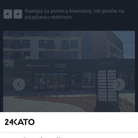
REKLAMA
Nawiguj za pomocą klawiatury, lub gestów na
urządzeniu mobilnym.
fot: Katarzyna Pachelska/24kato.pl