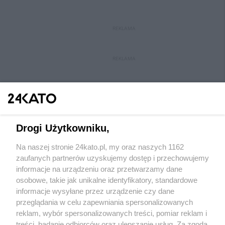
REKLAMA
REKLAMA
Drogi Użytkowniku,
Na naszej stronie 24kato.pl, my oraz naszych 1162
Wydawca mediów
lokalnych
zaufanych partnerów uzyskujemy dostęp i przechowujemy
informacje na urządzeniu oraz przetwarzamy dane
osobowe, takie jak unikalne identyfikatory, standardowe
informacje wysyłane przez urządzenie czy dane
przeglądania w celu zapewniania spersonalizowanych
reklam, wybór spersonalizowanych treści, pomiar reklam i
Nie zapomnij
treści, badanie odbiorców oraz ulepszanie usług. Za zgodą