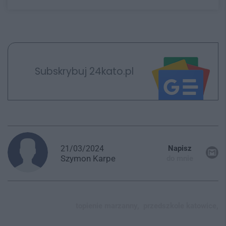
Subskrybuj 24kato.pl
21/03/2024
Napisz
Szymon
Karpe
do mnie
topienie marzanny,
przedszkole katowice,