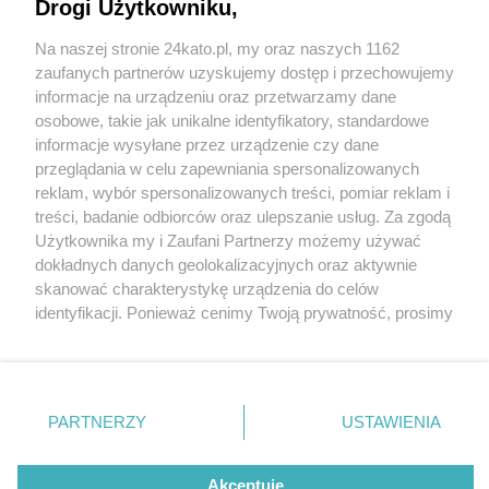
Drogi Użytkowniku,
Na naszej stronie 24kato.pl, my oraz naszych 1162
fot: Policja Śląska
Wydawca mediów
lokalnych
zaufanych partnerów uzyskujemy dostęp i przechowujemy
informacje na urządzeniu oraz przetwarzamy dane
W Katowicach wyrwał kobiecie telefon z ręki i
osobowe, takie jak unikalne identyfikatory, standardowe
uciekł. Oskarżony o kradzież zuchwałą
informacje wysyłane przez urządzenie czy dane
poszukiwany przez policję
przeglądania w celu zapewniania spersonalizowanych
reklam, wybór spersonalizowanych treści, pomiar reklam i
3 / 3
Nie zapomnij
treści, badanie odbiorców oraz ulepszanie usług. Za zgodą
zapoznać się z:
polityką prywatności
regulamin korzystania z portali
Użytkownika my i Zaufani Partnerzy możemy używać
Podejrzany kradziez
Twoje
miasto
Skontakuj się
z nami
dokładnych danych geolokalizacyjnych oraz aktywnie
Piekary Śląskie
Kontakt
skanować charakterystykę urządzenia do celów
zuchwala katowice 02
Chorzów
Wydawca
identyfikacji. Ponieważ cenimy Twoją prywatność, prosimy
Tarnowskie Góry
Redakcja
Ruda Śląska
Newsletter
o zgodę na korzystanie z tych technologii poprzez
Świętochłowice
Reklama
kliknięcie „Akceptuję”. Zgoda jest dobrowolna i zawsze
Ten mężczyzna jest podejrzany o kradzież zuchwałą w
Tychy
możesz ją zmienić/wycofać klikając przycisk ustawień
Bytom
Katowicach Zawodziu.
Katowice
prywatności znajdujący się w lewym dolnym rogu strony
PARTNERZY
USTAWIENIA
Gliwice
. Niektóre rodzaje przetwarzania danych nie wymagają
Zabrze
Wróć do artykułu:
Zagłębie
zgody użytkownika, ale masz prawo sprzeciwić się
W Katowicach wyrwał kobiecie telefon z ręki i
takiemu przetwarzaniu. Preferencje będą miały
Akceptuję