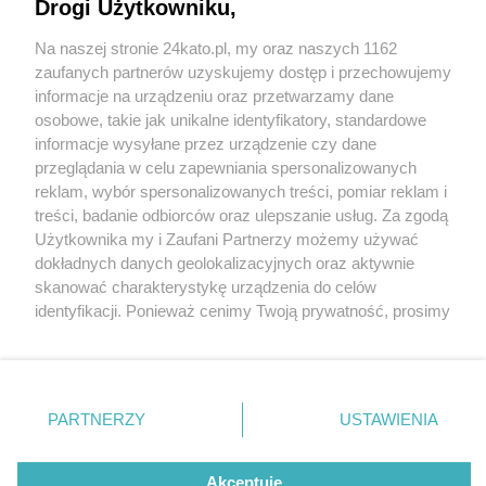
2 powstaje oryginalny lokal z... rumem
Drogi Użytkowniku,
Na naszej stronie 24kato.pl, my oraz naszych 1162
Wydawca mediów
lokalnych
zaufanych partnerów uzyskujemy dostęp i przechowujemy
informacje na urządzeniu oraz przetwarzamy dane
osobowe, takie jak unikalne identyfikatory, standardowe
informacje wysyłane przez urządzenie czy dane
przeglądania w celu zapewniania spersonalizowanych
1 / 5
reklam, wybór spersonalizowanych treści, pomiar reklam i
Nie zapomnij
treści, badanie odbiorców oraz ulepszanie usług. Za zgodą
Wolni Ludzie Katowice
zapoznać się z:
polityką prywatności
regulamin korzystania z portali
Użytkownika my i Zaufani Partnerzy możemy używać
Twoje
miasto
Skontakuj się
z nami
dokładnych danych geolokalizacyjnych oraz aktywnie
Piekary Śląskie
Kontakt
skanować charakterystykę urządzenia do celów
Chorzów
Wydawca
identyfikacji. Ponieważ cenimy Twoją prywatność, prosimy
Tarnowskie Góry
Redakcja
Ruda Śląska
Newsletter
o zgodę na korzystanie z tych technologii poprzez
Świętochłowice
Reklama
kliknięcie „Akceptuję”. Zgoda jest dobrowolna i zawsze
Tychy
możesz ją zmienić/wycofać klikając przycisk ustawień
Bytom
Katowice
prywatności znajdujący się w lewym dolnym rogu strony
REKLAMA
PARTNERZY
USTAWIENIA
Gliwice
. Niektóre rodzaje przetwarzania danych nie wymagają
Zabrze
Zagłębie
zgody użytkownika, ale masz prawo sprzeciwić się
takiemu przetwarzaniu. Preferencje będą miały
Akceptuję