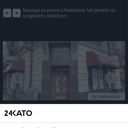
REKLAMA
Nawiguj za pomocą klawiatury, lub gestów na
urządzeniu mobilnym.
fot: Katarzyna G.
W miejscu delikatesów Złoty Róg przy Mariackiej