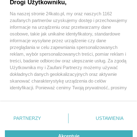
Drogi Użytkowniku,
Na naszej stronie 24kato.pl, my oraz naszych 1162
Wydawca mediów
lokalnych
zaufanych partnerów uzyskujemy dostęp i przechowujemy
informacje na urządzeniu oraz przetwarzamy dane
osobowe, takie jak unikalne identyfikatory, standardowe
informacje wysyłane przez urządzenie czy dane
przeglądania w celu zapewniania spersonalizowanych
2 / 0
reklam, wybór spersonalizowanych treści, pomiar reklam i
Nie zapomnij
treści, badanie odbiorców oraz ulepszanie usług. Za zgodą
zapoznać się z:
polityką prywatności
regulamin korzystania z portali
Użytkownika my i Zaufani Partnerzy możemy używać
Twoje
miasto
Skontakuj się
z nami
dokładnych danych geolokalizacyjnych oraz aktywnie
Piekary Śląskie
Kontakt
skanować charakterystykę urządzenia do celów
Chorzów
Wydawca
identyfikacji. Ponieważ cenimy Twoją prywatność, prosimy
Tarnowskie Góry
Redakcja
Ruda Śląska
Newsletter
o zgodę na korzystanie z tych technologii poprzez
Świętochłowice
Reklama
kliknięcie „Akceptuję”. Zgoda jest dobrowolna i zawsze
Tychy
możesz ją zmienić/wycofać klikając przycisk ustawień
Bytom
Katowice
prywatności znajdujący się w lewym dolnym rogu strony
REKLAMA
PARTNERZY
USTAWIENIA
Gliwice
. Niektóre rodzaje przetwarzania danych nie wymagają
Zabrze
Zagłębie
zgody użytkownika, ale masz prawo sprzeciwić się
takiemu przetwarzaniu. Preferencje będą miały
Akceptuję