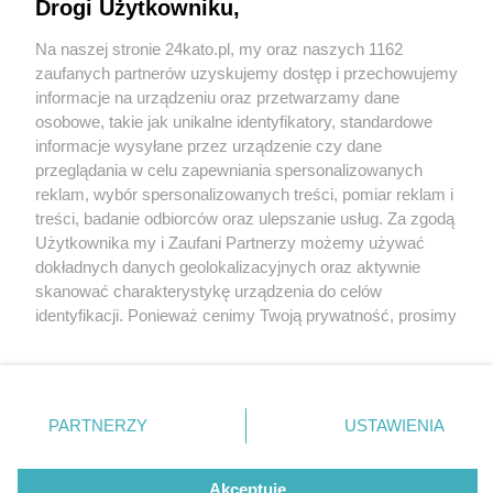
Drogi Użytkowniku,
Na naszej stronie 24kato.pl, my oraz naszych 1162
Wydawca mediów
lokalnych
zaufanych partnerów uzyskujemy dostęp i przechowujemy
informacje na urządzeniu oraz przetwarzamy dane
osobowe, takie jak unikalne identyfikatory, standardowe
informacje wysyłane przez urządzenie czy dane
przeglądania w celu zapewniania spersonalizowanych
2 / 0
reklam, wybór spersonalizowanych treści, pomiar reklam i
Nie zapomnij
treści, badanie odbiorców oraz ulepszanie usług. Za zgodą
zapoznać się z:
polityką prywatności
regulamin korzystania z portali
Użytkownika my i Zaufani Partnerzy możemy używać
Twoje
miasto
Skontakuj się
z nami
dokładnych danych geolokalizacyjnych oraz aktywnie
Piekary Śląskie
Kontakt
skanować charakterystykę urządzenia do celów
Chorzów
Wydawca
identyfikacji. Ponieważ cenimy Twoją prywatność, prosimy
Tarnowskie Góry
Redakcja
Ruda Śląska
Newsletter
o zgodę na korzystanie z tych technologii poprzez
Świętochłowice
Reklama
kliknięcie „Akceptuję”. Zgoda jest dobrowolna i zawsze
Tychy
możesz ją zmienić/wycofać klikając przycisk ustawień
Bytom
Katowice
prywatności znajdujący się w lewym dolnym rogu strony
REKLAMA
PARTNERZY
USTAWIENIA
Gliwice
. Niektóre rodzaje przetwarzania danych nie wymagają
Zabrze
Zagłębie
zgody użytkownika, ale masz prawo sprzeciwić się
takiemu przetwarzaniu. Preferencje będą miały
Akceptuję