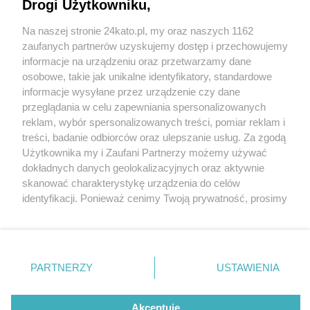
Drogi Użytkowniku,
Na naszej stronie 24kato.pl, my oraz naszych 1162
Wydawca mediów
lokalnych
zaufanych partnerów uzyskujemy dostęp i przechowujemy
informacje na urządzeniu oraz przetwarzamy dane
osobowe, takie jak unikalne identyfikatory, standardowe
informacje wysyłane przez urządzenie czy dane
przeglądania w celu zapewniania spersonalizowanych
1 / 0
reklam, wybór spersonalizowanych treści, pomiar reklam i
Nie zapomnij
treści, badanie odbiorców oraz ulepszanie usług. Za zgodą
zapoznać się z:
polityką prywatności
regulamin korzystania z portali
Użytkownika my i Zaufani Partnerzy możemy używać
Twoje
miasto
Skontakuj się
z nami
dokładnych danych geolokalizacyjnych oraz aktywnie
Piekary Śląskie
Kontakt
skanować charakterystykę urządzenia do celów
Chorzów
Wydawca
identyfikacji. Ponieważ cenimy Twoją prywatność, prosimy
Tarnowskie Góry
Redakcja
Ruda Śląska
Newsletter
o zgodę na korzystanie z tych technologii poprzez
Świętochłowice
Reklama
kliknięcie „Akceptuję”. Zgoda jest dobrowolna i zawsze
Tychy
możesz ją zmienić/wycofać klikając przycisk ustawień
Bytom
Katowice
prywatności znajdujący się w lewym dolnym rogu strony
REKLAMA
PARTNERZY
USTAWIENIA
Gliwice
. Niektóre rodzaje przetwarzania danych nie wymagają
Zabrze
Zagłębie
zgody użytkownika, ale masz prawo sprzeciwić się
takiemu przetwarzaniu. Preferencje będą miały
Akceptuję