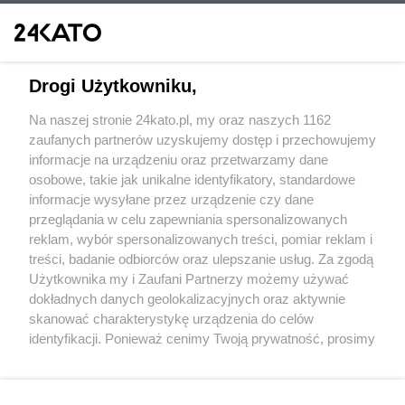
Drogi Użytkowniku,
Na naszej stronie 24kato.pl, my oraz naszych 1162
Wydawca mediów
lokalnych
zaufanych partnerów uzyskujemy dostęp i przechowujemy
informacje na urządzeniu oraz przetwarzamy dane
osobowe, takie jak unikalne identyfikatory, standardowe
informacje wysyłane przez urządzenie czy dane
przeglądania w celu zapewniania spersonalizowanych
reklam, wybór spersonalizowanych treści, pomiar reklam i
Nie zapomnij
treści, badanie odbiorców oraz ulepszanie usług. Za zgodą
zapoznać się z:
polityką prywatności
regulamin korzystania z portali
Użytkownika my i Zaufani Partnerzy możemy używać
Twoje
miasto
Skontakuj się
z nami
dokładnych danych geolokalizacyjnych oraz aktywnie
Piekary Śląskie
Kontakt
skanować charakterystykę urządzenia do celów
Chorzów
Wydawca
identyfikacji. Ponieważ cenimy Twoją prywatność, prosimy
Tarnowskie Góry
Redakcja
Ruda Śląska
Newsletter
o zgodę na korzystanie z tych technologii poprzez
Świętochłowice
Reklama
kliknięcie „Akceptuję”. Zgoda jest dobrowolna i zawsze
Tychy
możesz ją zmienić/wycofać klikając przycisk ustawień
Bytom