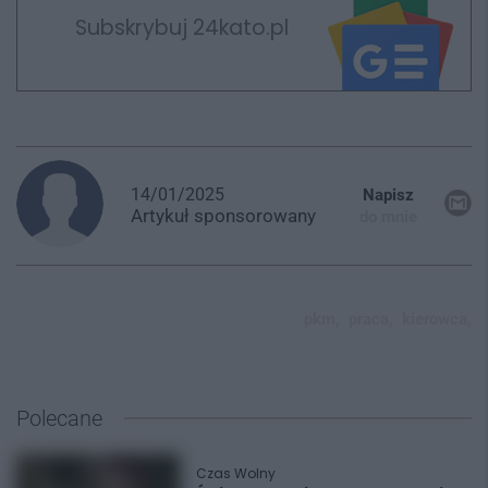
Subskrybuj 24kato.pl
14/01/2025
Napisz
Artykuł
sponsorowany
do mnie
pkm,
praca,
kierowca,
Polecane
Czas Wolny