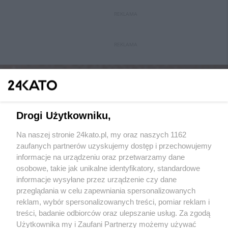
REKLAMA
REKLAMA
Drogi Użytkowniku,
Na naszej stronie 24kato.pl, my oraz naszych 1162
Wydawca mediów
lokalnych
zaufanych partnerów uzyskujemy dostęp i przechowujemy
informacje na urządzeniu oraz przetwarzamy dane
osobowe, takie jak unikalne identyfikatory, standardowe
informacje wysyłane przez urządzenie czy dane
przeglądania w celu zapewniania spersonalizowanych
reklam, wybór spersonalizowanych treści, pomiar reklam i
Nie zapomnij
treści, badanie odbiorców oraz ulepszanie usług. Za zgodą
zapoznać się z:
polityką prywatności
regulamin korzystania z portali
Użytkownika my i Zaufani Partnerzy możemy używać