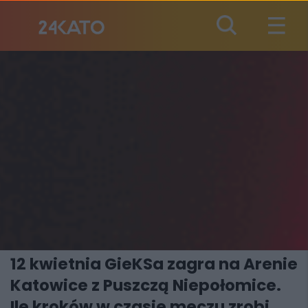
12 kwietnia GieKSa zagra na Arenie
Katowice z Puszczą Niepołomice.
Ile kroków w czasie meczu zrobi