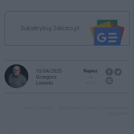
Subskrybuj 24kato.pl
10/04/2025
Napisz
Grzegorz
do
Lisiecki
mnie
arena katowice,
gks katowice puszcza niepołomice,
rafał górak,