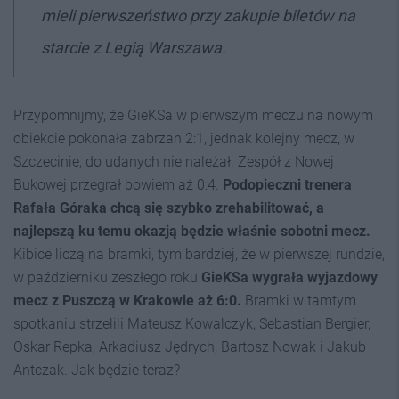
mieli pierwszeństwo przy zakupie biletów na
starcie z Legią Warszawa.
Przypomnijmy, że GieKSa w pierwszym meczu na nowym
obiekcie pokonała zabrzan 2:1, jednak kolejny mecz, w
Szczecinie, do udanych nie należał. Zespół z Nowej
Bukowej przegrał bowiem aż 0:4.
Podopieczni trenera
Rafała Góraka chcą się szybko zrehabilitować, a
najlepszą ku temu okazją będzie właśnie sobotni mecz.
Kibice liczą na bramki, tym bardziej, że w pierwszej rundzie,
w październiku zeszłego roku
GieKSa wygrała wyjazdowy
mecz z Puszczą w Krakowie aż 6:0.
Bramki w tamtym
spotkaniu strzelili Mateusz Kowalczyk, Sebastian Bergier,
Oskar Repka, Arkadiusz Jędrych, Bartosz Nowak i Jakub
Antczak. Jak będzie teraz?