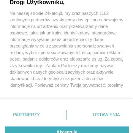
Drogi Użytkowniku,
Na naszej stronie 24kato.pl, my oraz naszych 1162
Wydawca mediów
lokalnych
zaufanych partnerów uzyskujemy dostęp i przechowujemy
informacje na urządzeniu oraz przetwarzamy dane
osobowe, takie jak unikalne identyfikatory, standardowe
informacje wysyłane przez urządzenie czy dane
przeglądania w celu zapewniania spersonalizowanych
4 / 0
reklam, wybór spersonalizowanych treści, pomiar reklam i
Nie zapomnij
treści, badanie odbiorców oraz ulepszanie usług. Za zgodą
zapoznać się z:
polityką prywatności
regulamin korzystania z portali
Użytkownika my i Zaufani Partnerzy możemy używać
Twoje
miasto
Skontakuj się
z nami
dokładnych danych geolokalizacyjnych oraz aktywnie
Piekary Śląskie
Kontakt
skanować charakterystykę urządzenia do celów
Chorzów
Wydawca
identyfikacji. Ponieważ cenimy Twoją prywatność, prosimy
Tarnowskie Góry
Redakcja
Ruda Śląska
Newsletter
o zgodę na korzystanie z tych technologii poprzez
Świętochłowice
Reklama
kliknięcie „Akceptuję”. Zgoda jest dobrowolna i zawsze
Tychy
możesz ją zmienić/wycofać klikając przycisk ustawień
Bytom
Katowice
prywatności znajdujący się w lewym dolnym rogu strony
REKLAMA
PARTNERZY
USTAWIENIA
Gliwice
. Niektóre rodzaje przetwarzania danych nie wymagają
Zabrze
Zagłębie
zgody użytkownika, ale masz prawo sprzeciwić się
takiemu przetwarzaniu. Preferencje będą miały
Akceptuję