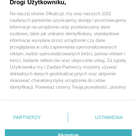
Drogi Użytkowniku,
Na naszej stronie 24kato.pl, my oraz naszych 1162
Wydawca mediów
lokalnych
zaufanych partnerów uzyskujemy dostęp i przechowujemy
informacje na urządzeniu oraz przetwarzamy dane
osobowe, takie jak unikalne identyfikatory, standardowe
informacje wysyłane przez urządzenie czy dane
przeglądania w celu zapewniania spersonalizowanych
3 / 0
reklam, wybór spersonalizowanych treści, pomiar reklam i
Nie zapomnij
treści, badanie odbiorców oraz ulepszanie usług. Za zgodą
zapoznać się z:
polityką prywatności
regulamin korzystania z portali
Użytkownika my i Zaufani Partnerzy możemy używać
Twoje
miasto
Skontakuj się
z nami
dokładnych danych geolokalizacyjnych oraz aktywnie
Piekary Śląskie
Kontakt
skanować charakterystykę urządzenia do celów
Chorzów
Wydawca
identyfikacji. Ponieważ cenimy Twoją prywatność, prosimy
Tarnowskie Góry
Redakcja
Ruda Śląska
Newsletter
o zgodę na korzystanie z tych technologii poprzez
Świętochłowice
Reklama
kliknięcie „Akceptuję”. Zgoda jest dobrowolna i zawsze
Tychy
możesz ją zmienić/wycofać klikając przycisk ustawień
Bytom
Katowice
prywatności znajdujący się w lewym dolnym rogu strony
REKLAMA
PARTNERZY
USTAWIENIA
Gliwice
. Niektóre rodzaje przetwarzania danych nie wymagają
Zabrze
Zagłębie
zgody użytkownika, ale masz prawo sprzeciwić się
takiemu przetwarzaniu. Preferencje będą miały
Akceptuję