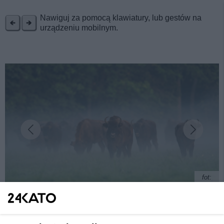
REKLAMA
Nawiguj za pomocą klawiatury, lub gestów na
urządzeniu mobilnym.
fot:
Wakacje bliżej natury? Oto 5 miejsc, które warto