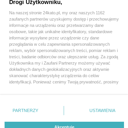
odwiedzić w Podlaskiem.
Drogi Użytkowniku,
Na naszej stronie 24kato.pl, my oraz naszych 1162
Wydawca mediów
lokalnych
zaufanych partnerów uzyskujemy dostęp i przechowujemy
informacje na urządzeniu oraz przetwarzamy dane
osobowe, takie jak unikalne identyfikatory, standardowe
6 / 6
informacje wysyłane przez urządzenie czy dane
przeglądania w celu zapewniania spersonalizowanych
Białowieża
reklam, wybór spersonalizowanych treści, pomiar reklam i
Nie zapomnij
treści, badanie odbiorców oraz ulepszanie usług. Za zgodą
zapoznać się z:
polityką prywatności
regulamin korzystania z portali
Użytkownika my i Zaufani Partnerzy możemy używać
Twoje
miasto
Skontakuj się
z nami
Wróć do artykułu:
dokładnych danych geolokalizacyjnych oraz aktywnie
Wakacje bliżej natury? Oto 5 miejsc, które warto
Piekary Śląskie
Kontakt
skanować charakterystykę urządzenia do celów
odwiedzić w Podlaskiem.
Chorzów
Wydawca
identyfikacji. Ponieważ cenimy Twoją prywatność, prosimy
Tarnowskie Góry
Redakcja
Ruda Śląska
Newsletter
o zgodę na korzystanie z tych technologii poprzez
Świętochłowice
Reklama
kliknięcie „Akceptuję”. Zgoda jest dobrowolna i zawsze
Tychy
możesz ją zmienić/wycofać klikając przycisk ustawień
Bytom
Katowice
prywatności znajdujący się w lewym dolnym rogu strony
REKLAMA
PARTNERZY
USTAWIENIA
Gliwice
. Niektóre rodzaje przetwarzania danych nie wymagają
Zabrze
Zagłębie
zgody użytkownika, ale masz prawo sprzeciwić się
takiemu przetwarzaniu. Preferencje będą miały
Akceptuję