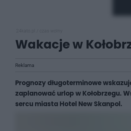
24kato.pl
/
czas wolny
Wakacje w Kołobrz
Reklama
Prognozy długoterminowe wskazują 
zaplanować urlop w Kołobrzegu. W
sercu miasta Hotel New Skanpol.