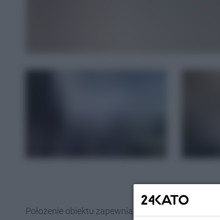
Położenie obiektu zapewnia nie tylko dogodny dost