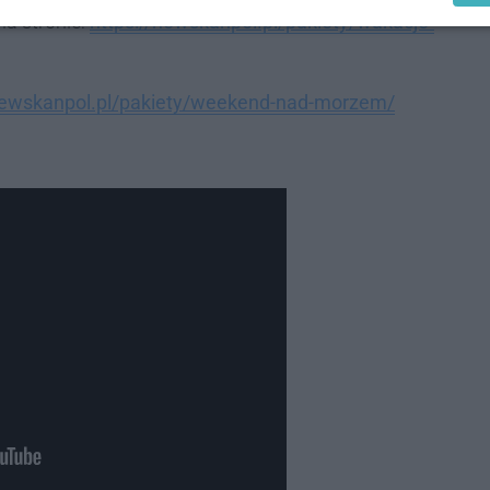
na stronie:
https://newskanpol.pl/pakiety/wakacje-
/newskanpol.pl/pakiety/weekend-nad-morzem/