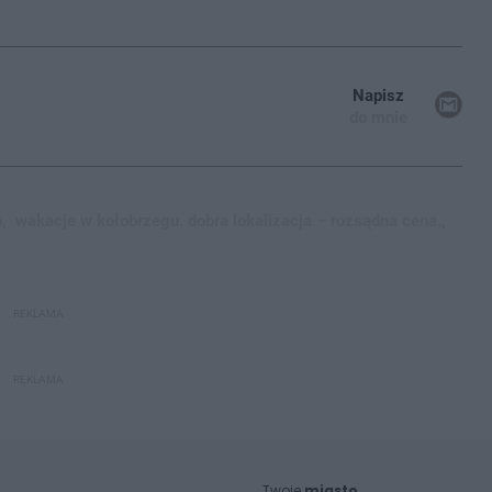
Napisz
do mnie
,
wakacje w kołobrzegu. dobra lokalizacja – rozsądna cena.,
REKLAMA
REKLAMA
Twoje
miasto