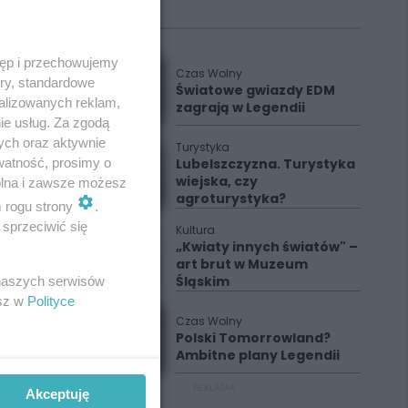
Polecane
tęp i przechowujemy
Czas Wolny
ory, standardowe
Światowe gwiazdy EDM
alizowanych reklam,
zagrają w Legendii
ie usług. Za zgodą
ych oraz aktywnie
Turystyka
Lubelszczyzna. Turystyka
watność, prosimy o
wiejska, czy
wolna i zawsze możesz
agroturystyka?
m rogu strony
.
sprzeciwić się
Kultura
„Kwiaty innych światów" –
art brut w Muzeum
Śląskim
 naszych serwisów
esz w
Polityce
Czas Wolny
Polski Tomorrowland?
Ambitne plany Legendii
REKLAMA
Akceptuję