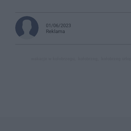
01/06/2023
Reklama
wakacje w kołobrzegu,
kołobrzeg,
kołobrzeg urlop