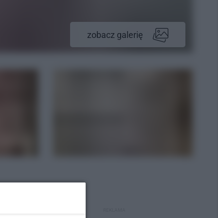
zobacz galerię
REKLAMA