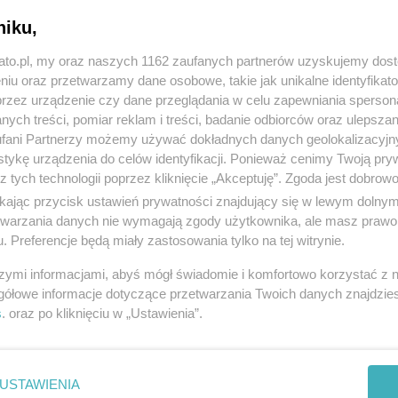
ika, muzea, oceanarium, ścieżki rowerowe, port
niku,
spacerem od dworca PKP.
kato.pl, my oraz naszych 1162 zaufanych partnerów uzyskujemy dos
dłuższe, pobyty stworzony został pakiet
„
Wakacje nad
niu oraz przetwarzamy dane osobowe, takie jak unikalne identyfikat
pewnia 7 noclegów ze śniadaniem i obiadokolacją,
przez urządzenie czy dane przeglądania w celu zapewniania sperson
ych treści, pomiar reklam i treści, badanie odbiorców oraz ulepszan
wego oraz zabawy w hotelowym Disco Underground.
fani Partnerzy możemy używać dokładnych danych geolokalizacyjn
trakcje: zwiedzanie miasta pojazdem elektrycznym,
tykę urządzenia do celów identyfikacji. Ponieważ cenimy Twoją pry
odsi, do 4 roku życia, mogą skorzystać z oferty
z tych technologii poprzez kliknięcie „Akceptuję”. Zgoda jest dobro
koju opiekunów. Każdy uczestnik pobytu otrzymuje
ikając przycisk ustawień prywatności znajdujący się w lewym dolny
etwarzania danych nie wymagają zgody użytkownika, ale masz prawo 
nowszym SPA w Kołobrzegu. Hotel zaprasza również
. Preferencje będą miały zastosowania tylko na tej witrynie.
ycyjnych smaków z nowymi trendami kulinarnymi.
eden z najlepszych szefów Pomorza Zachodniego.
szymi informacjami, abyś mógł świadomie i komfortowo korzystać z
gółowe informacje dotyczące przetwarzania Twoich danych znajdzi
s
. oraz po kliknięciu w „Ustawienia”.
e z klimatyzacją, i innymi dodatkowymi
 gwiazdek.
USTAWIENIA