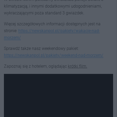
klimatyzacją, i innymi dodatkowymi udogodnieniami,
wykraczającymi poza standard 3 gwiazdek.
Więcej szczegółowych informacji dostępnych jest na
stronie:
https://newskanpol.pl/pakiety/wakacje-nad-
morzem/
Sprawdź także nasz weekendowy pakiet:
https://newskanpol.pl/pakiety/weekend-nad-morzem/
Zapoznaj się z hotelem, oglądając
krótki film.