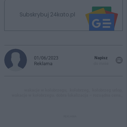
Subskrybuj 24kato.pl
01/06/2023
Napisz
Reklama
do mnie
wakacje w kołobrzegu,
kołobrzeg,
kołobrzeg urlop,
wakacje w kołobrzegu. dobra lokalizacja – rozsądna cena.,
REKLAMA