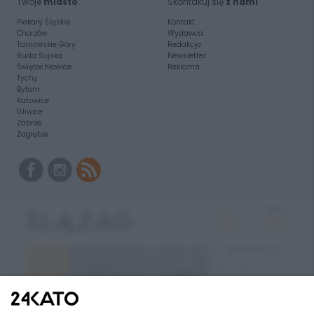
Twoje
miasto
Skontakuj się
z nami
Piekary Śląskie
Kontakt
Chorzów
Wydawca
Tarnowskie Góry
Redakcja
Ruda Śląska
Newsletter
Świętochłowice
Reklama
Tychy
Bytom
Katowice
Gliwice
Zabrze
Zagłębie