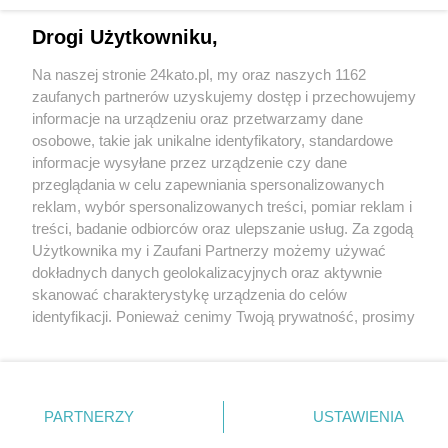
Drogi Użytkowniku,
Na naszej stronie 24kato.pl, my oraz naszych 1162
zaufanych partnerów uzyskujemy dostęp i przechowujemy
informacje na urządzeniu oraz przetwarzamy dane
Wróć do strony głównej
osobowe, takie jak unikalne identyfikatory, standardowe
informacje wysyłane przez urządzenie czy dane
nowinytyskie.pl
przeglądania w celu zapewniania spersonalizowanych
reklam, wybór spersonalizowanych treści, pomiar reklam i
treści, badanie odbiorców oraz ulepszanie usług. Za zgodą
0
%
Użytkownika my i Zaufani Partnerzy możemy używać
dokładnych danych geolokalizacyjnych oraz aktywnie
skanować charakterystykę urządzenia do celów
identyfikacji. Ponieważ cenimy Twoją prywatność, prosimy
o zgodę na korzystanie z tych technologii poprzez
kliknięcie „Akceptuję”. Zgoda jest dobrowolna i zawsze
możesz ją zmienić/wycofać klikając przycisk ustawień
prywatności znajdujący się w lewym dolnym rogu strony
PARTNERZY
USTAWIENIA
. Niektóre rodzaje przetwarzania danych nie wymagają