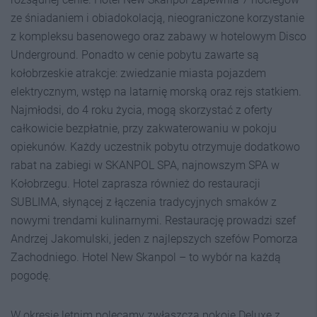
ze śniadaniem i obiadokolacją, nieograniczone korzystanie
z kompleksu basenowego oraz zabawy w hotelowym Disco
Underground. Ponadto w cenie pobytu zawarte są
kołobrzeskie atrakcje: zwiedzanie miasta pojazdem
elektrycznym, wstęp na latarnię morską oraz rejs statkiem.
Najmłodsi, do 4 roku życia, mogą skorzystać z oferty
całkowicie bezpłatnie, przy zakwaterowaniu w pokoju
opiekunów. Każdy uczestnik pobytu otrzymuje dodatkowo
rabat na zabiegi w SKANPOL SPA, najnowszym SPA w
Kołobrzegu. Hotel zaprasza również do restauracji
SUBLIMA, słynącej z łączenia tradycyjnych smaków z
nowymi trendami kulinarnymi. Restaurację prowadzi szef
Andrzej Jakomulski, jeden z najlepszych szefów Pomorza
Zachodniego. Hotel New Skanpol – to wybór na każdą
pogodę.
W okresie letnim polecamy zwłaszcza pokoje Deluxe z