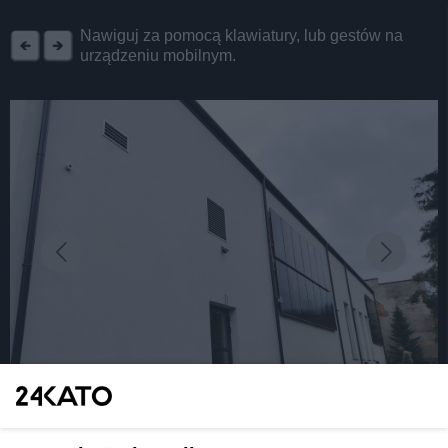
REKLAMA
Nawiguj za pomocą klawiatury, lub gestów na
urządzeniu mobilnym.
fot: UMK
Wakacyjne remonty i inwestycje w 26 katowickich