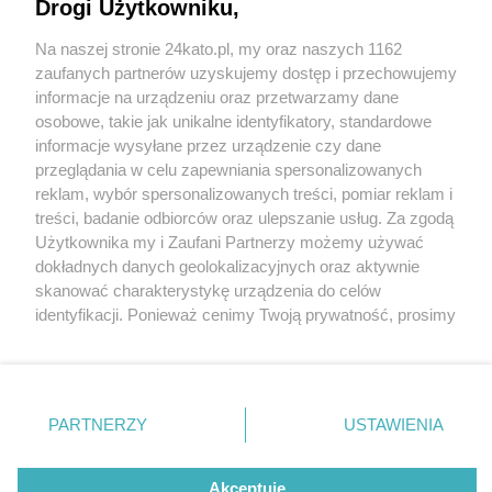
Drogi Użytkowniku,
placówkach edukacyjnych
Na naszej stronie 24kato.pl, my oraz naszych 1162
Wydawca mediów
lokalnych
zaufanych partnerów uzyskujemy dostęp i przechowujemy
informacje na urządzeniu oraz przetwarzamy dane
4 / 4
osobowe, takie jak unikalne identyfikatory, standardowe
informacje wysyłane przez urządzenie czy dane
Hala SP 45 Katowice budowa
przeglądania w celu zapewniania spersonalizowanych
reklam, wybór spersonalizowanych treści, pomiar reklam i
Nie zapomnij
treści, badanie odbiorców oraz ulepszanie usług. Za zgodą
zapoznać się z:
Hala przy SP45 w budowie.
polityką prywatności
regulamin korzystania z portali
Użytkownika my i Zaufani Partnerzy możemy używać
Twoje
miasto
Skontakuj się
z nami
dokładnych danych geolokalizacyjnych oraz aktywnie
Piekary Śląskie
Kontakt
Wróć do artykułu:
skanować charakterystykę urządzenia do celów
Chorzów
Wydawca
Wakacyjne remonty i inwestycje w 26
identyfikacji. Ponieważ cenimy Twoją prywatność, prosimy
Tarnowskie Góry
Redakcja
katowickich placówkach edukacyjnych
Ruda Śląska
Newsletter
o zgodę na korzystanie z tych technologii poprzez
Świętochłowice
Reklama
kliknięcie „Akceptuję”. Zgoda jest dobrowolna i zawsze
Tychy
możesz ją zmienić/wycofać klikając przycisk ustawień
Bytom
Katowice
prywatności znajdujący się w lewym dolnym rogu strony
REKLAMA
PARTNERZY
USTAWIENIA
Gliwice
. Niektóre rodzaje przetwarzania danych nie wymagają
Zabrze
Zagłębie
zgody użytkownika, ale masz prawo sprzeciwić się
takiemu przetwarzaniu. Preferencje będą miały
Akceptuję