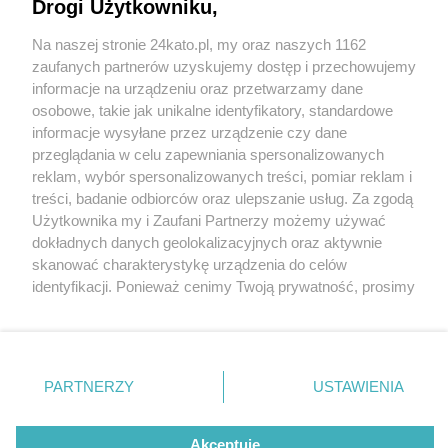
Drogi Użytkowniku,
Na naszej stronie 24kato.pl, my oraz naszych 1162
Wydawca mediów
lokalnych
zaufanych partnerów uzyskujemy dostęp i przechowujemy
informacje na urządzeniu oraz przetwarzamy dane
osobowe, takie jak unikalne identyfikatory, standardowe
informacje wysyłane przez urządzenie czy dane
przeglądania w celu zapewniania spersonalizowanych
1 / 0
reklam, wybór spersonalizowanych treści, pomiar reklam i
Nie zapomnij
treści, badanie odbiorców oraz ulepszanie usług. Za zgodą
zapoznać się z:
polityką prywatności
regulamin korzystania z portali
Użytkownika my i Zaufani Partnerzy możemy używać
Twoje
miasto
Skontakuj się
z nami
dokładnych danych geolokalizacyjnych oraz aktywnie
Piekary Śląskie
Kontakt
skanować charakterystykę urządzenia do celów
Chorzów
Wydawca
identyfikacji. Ponieważ cenimy Twoją prywatność, prosimy
Tarnowskie Góry
Redakcja
Ruda Śląska
Newsletter
o zgodę na korzystanie z tych technologii poprzez
Świętochłowice
Reklama
kliknięcie „Akceptuję”. Zgoda jest dobrowolna i zawsze
Tychy
możesz ją zmienić/wycofać klikając przycisk ustawień
Bytom
Katowice
prywatności znajdujący się w lewym dolnym rogu strony
REKLAMA
PARTNERZY
USTAWIENIA
Gliwice
. Niektóre rodzaje przetwarzania danych nie wymagają
Zabrze
Zagłębie
zgody użytkownika, ale masz prawo sprzeciwić się
takiemu przetwarzaniu. Preferencje będą miały
Akceptuję