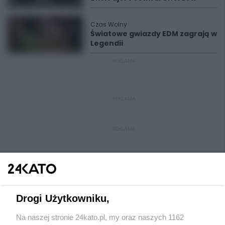
Czas Wolny
Światowe gwiazdy EDM zagrają w
Legendii
REKLAMA
REKLAMA
REKLAMA
Drogi Użytkowniku,
Na naszej stronie 24kato.pl, my oraz naszych 1162
Wydawca mediów
lokalnych