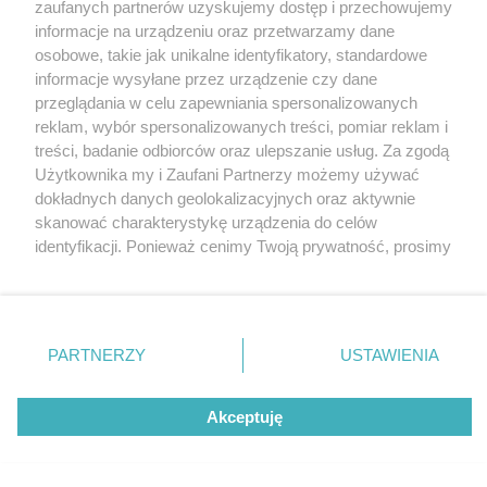
zaufanych partnerów uzyskujemy dostęp i przechowujemy
informacje na urządzeniu oraz przetwarzamy dane
osobowe, takie jak unikalne identyfikatory, standardowe
informacje wysyłane przez urządzenie czy dane
przeglądania w celu zapewniania spersonalizowanych
reklam, wybór spersonalizowanych treści, pomiar reklam i
Nie zapomnij
treści, badanie odbiorców oraz ulepszanie usług. Za zgodą
zapoznać się z:
polityką prywatności
regulamin korzystania z portali
Użytkownika my i Zaufani Partnerzy możemy używać
Twoje
miasto
Skontakuj się
z nami
dokładnych danych geolokalizacyjnych oraz aktywnie
Piekary Śląskie
Kontakt
skanować charakterystykę urządzenia do celów
Chorzów
Wydawca
identyfikacji. Ponieważ cenimy Twoją prywatność, prosimy
Tarnowskie Góry
Redakcja
Ruda Śląska
Newsletter
o zgodę na korzystanie z tych technologii poprzez
Świętochłowice
Reklama
kliknięcie „Akceptuję”. Zgoda jest dobrowolna i zawsze
Tychy
możesz ją zmienić/wycofać klikając przycisk ustawień
Bytom
Katowice
prywatności znajdujący się w lewym dolnym rogu strony
PARTNERZY
USTAWIENIA
Gliwice
. Niektóre rodzaje przetwarzania danych nie wymagają
Zabrze
Zagłębie
zgody użytkownika, ale masz prawo sprzeciwić się
Akceptuję
takiemu przetwarzaniu. Preferencje będą miały
zastosowania tylko na tej witrynie.
Zapoznaj się z poniższymi informacjami, abyś mógł