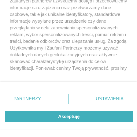
zaufanych partnerów uzyskujemy dostęp i przechowujemy
kolei, która stworzyła miasto, popada w ruinę. Te
Katowice
informacje na urządzeniu oraz przetwarzamy dane
zdjęcia łamią serce
Gliwice
Zabrze
osobowe, takie jak unikalne identyfikatory, standardowe
Zagłębie
informacje wysyłane przez urządzenie czy dane
przeglądania w celu zapewniania spersonalizowanych
reklam, wybór spersonalizowanych treści, pomiar reklam i
treści, badanie odbiorców oraz ulepszanie usług. Za zgodą
Użytkownika my i Zaufani Partnerzy możemy używać
2 / 0
dokładnych danych geolokalizacyjnych oraz aktywnie
skanować charakterystykę urządzenia do celów
identyfikacji. Ponieważ cenimy Twoją prywatność, prosimy
o zgodę na korzystanie z tych technologii poprzez
kliknięcie „Akceptuję”. Zgoda jest dobrowolna i zawsze
możesz ją zmienić/wycofać klikając przycisk ustawień
prywatności znajdujący się w lewym dolnym rogu strony
REKLAMA
PARTNERZY
USTAWIENIA
. Niektóre rodzaje przetwarzania danych nie wymagają
zgody użytkownika, ale masz prawo sprzeciwić się
takiemu przetwarzaniu. Preferencje będą miały
Akceptuję
zastosowania tylko na tej witrynie.
Zapoznaj się z poniższymi informacjami, abyś mógł