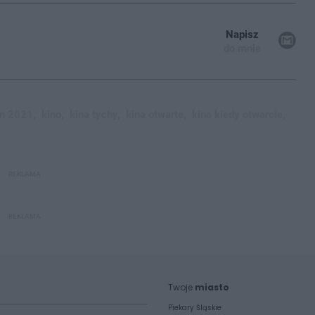
Napisz
do mnie
in 2021,
kino,
kina tychy,
kina otwarte,
kina kiedy otwarcie,
REKLAMA
REKLAMA
Twoje
miasto
Piekary Śląskie