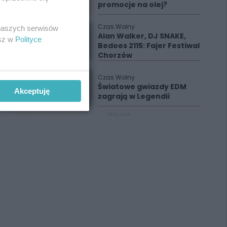
promocje na olej?
Czas Wolny
 naszych serwisów
Alan Walker, DJ SNAKE,
esz w
Polityce
Bedoes 2115: Fajer Festiwal
Chorzów
Czas Wolny
Światowe gwiazdy EDM
Akceptuję
zagrają w Legendii
REKLAMA