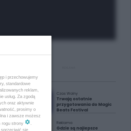
REKLAMA
tęp i przechowujemy
Polecane
ory, standardowe
alizowanych reklam,
Czas Wolny
ie usług. Za zgodą
Trwają ostatnie
ych oraz aktywnie
przygotowania do Magic
watność, prosimy o
Beats Festival
wolna i zawsze możesz
Reklama
m rogu strony
.
Gdzie są najlepsze
sprzeciwić się