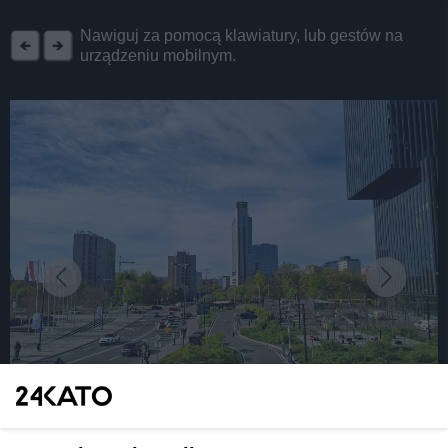
REKLAMA
Nawiguj za pomocą klawiatury, lub gestów na
urządzeniu mobilnym.
fot: Katarzyna Pachelska