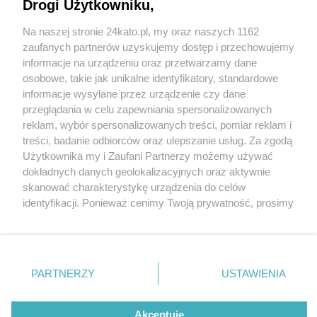
Drogi Użytkowniku,
Wieża bankowa w Katowicach. Na parterze tego
biurowca są już oddziały pięciu banków
Na naszej stronie 24kato.pl, my oraz naszych 1162
Wydawca mediów
lokalnych
zaufanych partnerów uzyskujemy dostęp i przechowujemy
informacje na urządzeniu oraz przetwarzamy dane
osobowe, takie jak unikalne identyfikatory, standardowe
informacje wysyłane przez urządzenie czy dane
przeglądania w celu zapewniania spersonalizowanych
3 / 9
reklam, wybór spersonalizowanych treści, pomiar reklam i
Nie zapomnij
treści, badanie odbiorców oraz ulepszanie usług. Za zgodą
zapoznać się z:
polityką prywatności
regulamin korzystania z portali
Biurowce KTW Katowice 12
Użytkownika my i Zaufani Partnerzy możemy używać
Twoje
miasto
Skontakuj się
z nami
dokładnych danych geolokalizacyjnych oraz aktywnie
Piekary Śląskie
Kontakt
skanować charakterystykę urządzenia do celów
Chorzów
Wydawca
identyfikacji. Ponieważ cenimy Twoją prywatność, prosimy
Tarnowskie Góry
Redakcja
Ruda Śląska
Newsletter
o zgodę na korzystanie z tych technologii poprzez
Świętochłowice
Reklama
kliknięcie „Akceptuję”. Zgoda jest dobrowolna i zawsze
Tychy
możesz ją zmienić/wycofać klikając przycisk ustawień
Bytom
Katowice
prywatności znajdujący się w lewym dolnym rogu strony
REKLAMA
PARTNERZY
USTAWIENIA
Gliwice
. Niektóre rodzaje przetwarzania danych nie wymagają
Zabrze
Zagłębie
zgody użytkownika, ale masz prawo sprzeciwić się
takiemu przetwarzaniu. Preferencje będą miały
Akceptuję