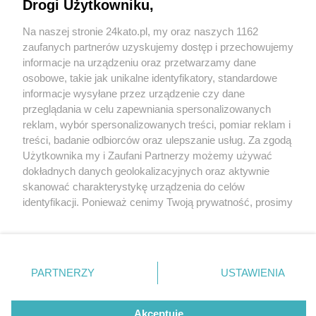
Drogi Użytkowniku,
Na naszej stronie 24kato.pl, my oraz naszych 1162
Wydawca mediów
lokalnych
zaufanych partnerów uzyskujemy dostęp i przechowujemy
informacje na urządzeniu oraz przetwarzamy dane
osobowe, takie jak unikalne identyfikatory, standardowe
informacje wysyłane przez urządzenie czy dane
przeglądania w celu zapewniania spersonalizowanych
6 / 0
reklam, wybór spersonalizowanych treści, pomiar reklam i
Nie zapomnij
treści, badanie odbiorców oraz ulepszanie usług. Za zgodą
zapoznać się z:
polityką prywatności
regulamin korzystania z portali
Użytkownika my i Zaufani Partnerzy możemy używać
Twoje
miasto
Skontakuj się
z nami
dokładnych danych geolokalizacyjnych oraz aktywnie
Piekary Śląskie
Kontakt
skanować charakterystykę urządzenia do celów
Chorzów
Wydawca
identyfikacji. Ponieważ cenimy Twoją prywatność, prosimy
Tarnowskie Góry
Redakcja
Ruda Śląska
Newsletter
o zgodę na korzystanie z tych technologii poprzez
Świętochłowice
Reklama
kliknięcie „Akceptuję”. Zgoda jest dobrowolna i zawsze
Tychy
możesz ją zmienić/wycofać klikając przycisk ustawień
Bytom
Katowice
prywatności znajdujący się w lewym dolnym rogu strony
REKLAMA
PARTNERZY
USTAWIENIA
Gliwice
. Niektóre rodzaje przetwarzania danych nie wymagają
Zabrze
Zagłębie
zgody użytkownika, ale masz prawo sprzeciwić się
takiemu przetwarzaniu. Preferencje będą miały
Akceptuję